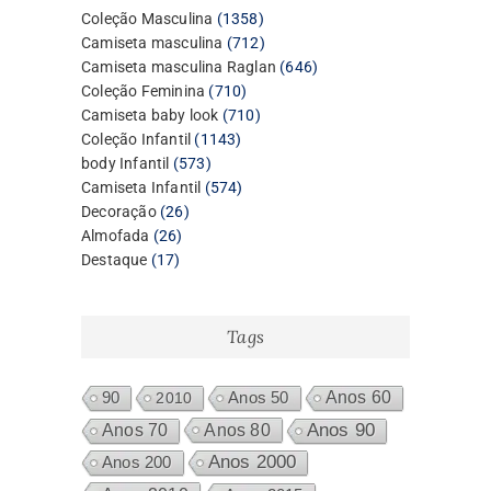
1358
Coleção Masculina
1358
produtos
712
Camiseta masculina
712
produtos
646
Camiseta masculina Raglan
646
710
produtos
Coleção Feminina
710
produtos
710
Camiseta baby look
710
1143
produtos
Coleção Infantil
1143
573
produtos
body Infantil
573
produtos
574
Camiseta Infantil
574
26
produtos
Decoração
26
26
produtos
Almofada
26
17
produtos
Destaque
17
produtos
Tags
Anos 60
90
2010
Anos 50
Anos 80
Anos 90
Anos 70
Anos 2000
Anos 200