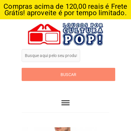
Compras acima de 120,00 reais é Frete
Grátis! aproveite é por tempo limitado.
Skip
to
content
Loucos Por
Cultura Pop