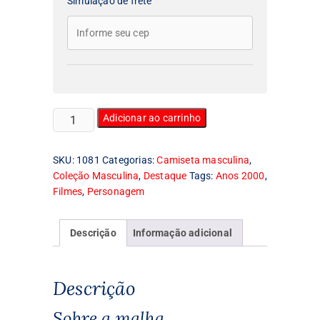
Simulação de frete
Camiseta
Adicionar ao carrinho
Masculina
Pai
SKU:
1081
Categorias:
Camiseta masculina
,
Mei
Coleção Masculina
,
Destaque
Tags:
Anos 2000
,
quantidade
Filmes
,
Personagem
Descrição
Informação adicional
Descrição
Sobre a malha