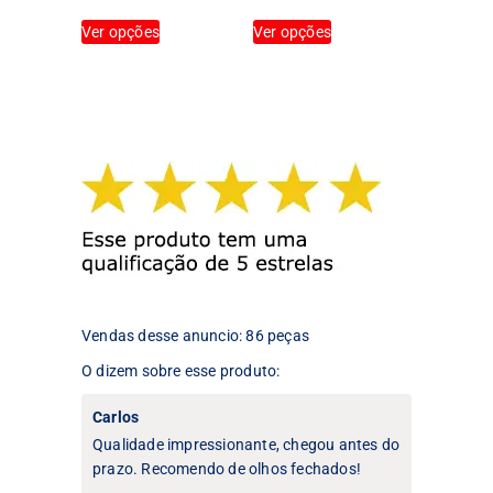
Este
Este
Ver opções
Ver opções
produto
produto
tem
tem
várias
várias
variantes.
variantes.
As
As
opções
opções
podem
podem
ser
ser
escolhidas
escolhidas
na
na
página
página
do
do
produto
produto
Vendas desse anuncio: 86 peças
O dizem sobre esse produto:
Carlos
Qualidade impressionante, chegou antes do
prazo. Recomendo de olhos fechados!