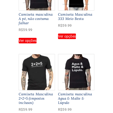
Camiseta masculina
Camiseta Masculina
A pé‚ não costuma
333 Meio Besta
falhar
R$
59.99
R$
59.99
Este
Ver opções
Este
produto
Ver opções
produto
tem
tem
várias
várias
variantes.
variantes.
As
As
opções
opções
podem
podem
ser
ser
escolhidas
escolhidas
na
na
página
Camiseta Masculina
Camiseta masculina
página
2+2=5 (impostos
Agua & Malte &
do
inclusos)
Lúpulo
do
produto
produto
R$
59.99
R$
59.99