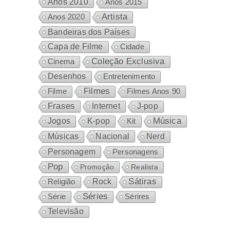
Anos 2010
Anos 2015
Artista
Anos 2020
Bandeiras dos Países
Capa de Filme
Cidade
Coleção Exclusiva
Cinema
Desenhos
Entretenimento
Filmes
Filme
Filmes Anos 90
Frases
Internet
J-pop
Música
Jogos
K-pop
Kit
Nacional
Músicas
Nerd
Personagem
Personagens
Pop
Promoção
Realista
Sátiras
Rock
Religião
Séries
Sérires
Série
Televisão