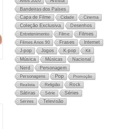
Artista
Anos 2020
Bandeiras dos Países
Capa de Filme
Cidade
Cinema
Coleção Exclusiva
Desenhos
Filmes
Entretenimento
Filme
Frases
Internet
Filmes Anos 90
J-pop
Jogos
K-pop
Kit
Música
Nacional
Músicas
Personagem
Nerd
Pop
Personagens
Promoção
Rock
Realista
Religião
Sátiras
Séries
Série
Sérires
Televisão