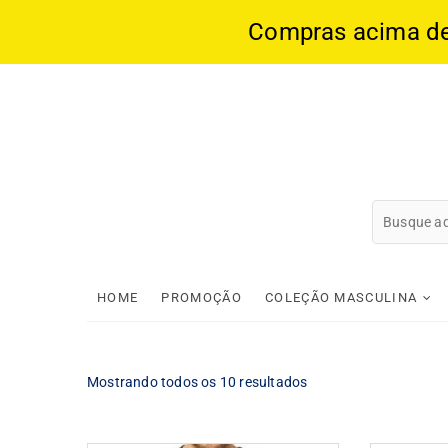
Compras acima de 1
Skip
to
content
HOME
PROMOÇÃO
COLEÇÃO MASCULINA
Classificado
Mostrando todos os 10 resultados
por
popularidade