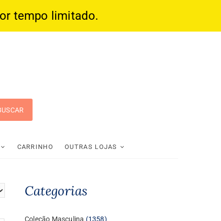
por tempo limitado.
 Pop
CARRINHO
OUTRAS LOJAS
Categorias
1358
Coleção Masculina
1358