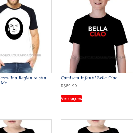
asculina Raglan Austin
Camiseta Infantil Bella Ciao
i Me
R$
59.99
Este
Ver opções
ste
produto
roduto
tem
tem
várias
árias
variantes.
ariantes.
As
As