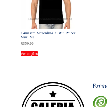
escolhidas
e
na
página
p
do
produto
p
Camiseta Masculina Austin Power
Mini Me
R$
59.99
Este
Ver opções
produto
tem
várias
variantes.
As
opções
Form
podem
ser
escolhidas
na