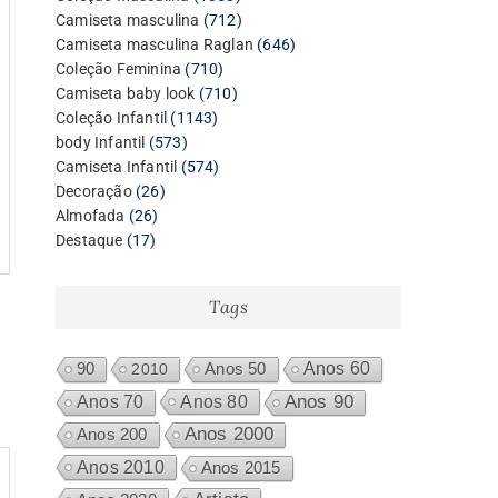
produtos
712
Camiseta masculina
712
produtos
646
Camiseta masculina Raglan
646
710
produtos
Coleção Feminina
710
produtos
710
Camiseta baby look
710
1143
produtos
Coleção Infantil
1143
573
produtos
body Infantil
573
produtos
574
Camiseta Infantil
574
26
produtos
Decoração
26
26
produtos
Almofada
26
17
produtos
Destaque
17
produtos
Tags
Anos 60
90
2010
Anos 50
Anos 80
Anos 90
Anos 70
Anos 2000
Anos 200
Anos 2010
Anos 2015