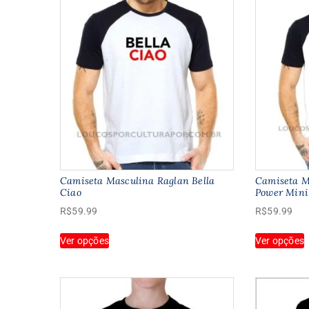
Camiseta Masculina Raglan Bella
Camiseta M
Ciao
Power Min
R$
59.99
R$
59.99
Este
E
Ver opções
Ver opções
produto
p
tem
várias
v
variantes.
v
As