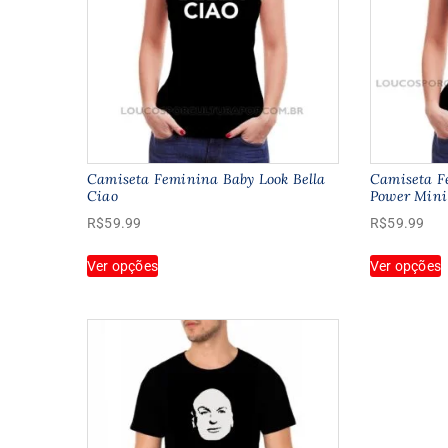
s
ser
e
escolhidas
na
p
página
do
p
produto
Camiseta Feminina Baby Look Bella
Camiseta F
Ciao
Power Min
R$
59.99
R$
59.99
Este
E
Ver opções
Ver opções
produto
p
tem
várias
v
variantes.
v
As
opções
o
podem
ser
s