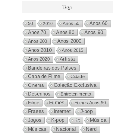
Tags
Anos 60
90
2010
Anos 50
Anos 80
Anos 90
Anos 70
Anos 2000
Anos 200
Anos 2010
Anos 2015
Artista
Anos 2020
Bandeiras dos Países
Capa de Filme
Cidade
Coleção Exclusiva
Cinema
Desenhos
Entretenimento
Filmes
Filme
Filmes Anos 90
Frases
Internet
J-pop
Música
Jogos
K-pop
Kit
Nacional
Músicas
Nerd