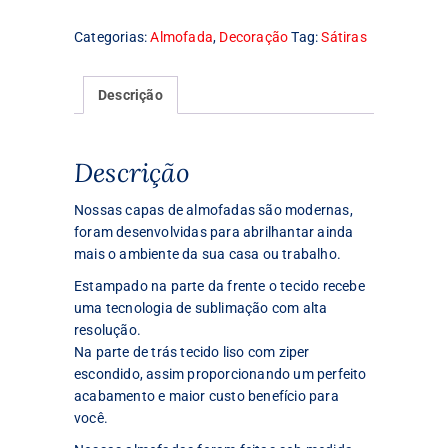
personalizada
Categorias:
Almofada
,
Decoração
Tag:
Sátiras
Cristo
urso
40cmx40cm
Descrição
quantidade
Descrição
Nossas capas de almofadas são modernas,
foram desenvolvidas para abrilhantar ainda
mais o ambiente da sua casa ou trabalho.
Estampado na parte da frente o tecido recebe
uma tecnologia de sublimação com alta
resolução.
Na parte de trás tecido liso com ziper
escondido, assim proporcionando um perfeito
acabamento e maior custo benefício para
você.