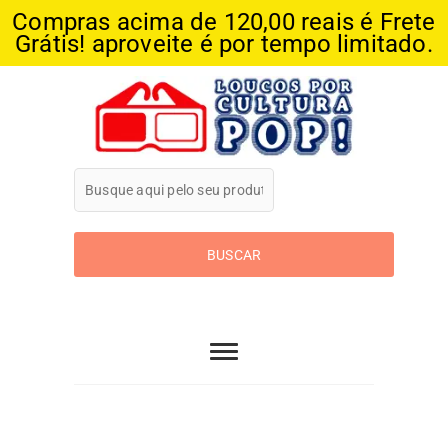
Compras acima de 120,00 reais é Frete
Grátis! aproveite é por tempo limitado.
Skip
to
content
Loucos Por
Cultura Pop