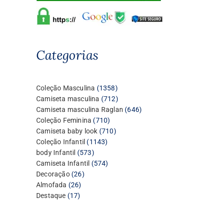
Categorias
1358
Coleção Masculina
1358
produtos
712
Camiseta masculina
712
produtos
646
Camiseta masculina Raglan
646
710
produtos
Coleção Feminina
710
produtos
710
Camiseta baby look
710
1143
produtos
Coleção Infantil
1143
573
produtos
body Infantil
573
produtos
574
Camiseta Infantil
574
26
produtos
Decoração
26
26
produtos
Almofada
26
17
produtos
Destaque
17
produtos