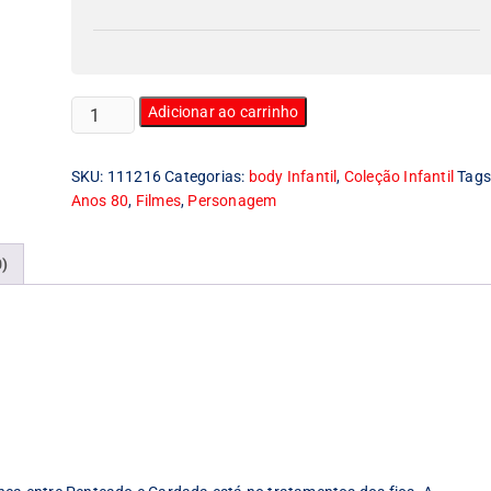
Body
Adicionar ao carrinho
Infantil
Rocky
SKU:
111216
Categorias:
body Infantil
,
Coleção Infantil
Tags
quantidade
Anos 80
,
Filmes
,
Personagem
0)