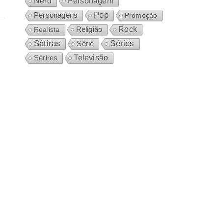
Personagem
Nerd
Pop
Personagens
Promoção
Rock
Realista
Religião
Sátiras
Séries
Série
Sérires
Televisão