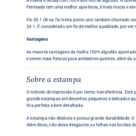
A malha é tecida com 100% dos fios de algodão. A difer
Penteada tem uma melhor aparência, é mais macia e ain
Fio 30.1 (lê-se, fio trinta ponto um) também chamado some
24.1. É considerado um fio de melhor qualidade, por ser 
Vantagens
As maiores vantagens da malha 100% algodão apontadas 
e serem mais frescas para ambientes quentes, além da al
Sobre a estampa
O método de impressão é por termo transferência. Este
grande estampas até desenhos pequenos e delicados que 
fica perfeita e bem detalhada.
A estampa não desbota e possui grande durabilidade. O p
Além disso, não deixa desgastes ou falhas nas bordas d