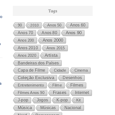
produtos
Tags
io
Anos 60
90
2010
Anos 50
Anos 80
Anos 90
Anos 70
Anos 2000
Anos 200
o
Anos 2010
Anos 2015
Artista
Anos 2020
Bandeiras dos Países
Capa de Filme
Cidade
Cinema
Coleção Exclusiva
Desenhos
a
Filmes
Entretenimento
Filme
Frases
Internet
Filmes Anos 90
J-pop
Jogos
K-pop
Kit
Música
Nacional
Músicas