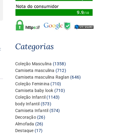
Categorias
:
1358
Coleção Masculina
1358
produtos
712
Camiseta masculina
712
produtos
646
Camiseta masculina Raglan
646
710
produtos
Coleção Feminina
710
produtos
710
Camiseta baby look
710
1143
produtos
Coleção Infantil
1143
573
produtos
body Infantil
573
produtos
574
Camiseta Infantil
574
26
produtos
Decoração
26
26
produtos
Almofada
26
17
produtos
Destaque
17