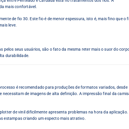
ença entre Penteado e Cardada está no tratamentos dos fios. A
da mais confortável.
nte de fio 30. Este fio é de menor espessura, isto é, mais fino que o f
mais leve.
pelos seus usuários, são o fato da mesma reter mais o suor do corp
ta durabilidade.
 processo é recomendado para produções de formatos variados, desde
necessitam de imagens de alta definição. A impressão final da camis
lotter de vinil dificilmente apresenta problemas na hora da aplicação.
as estampas criando um especto mais atrativo.