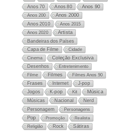
Anos 80
Anos 90
Anos 70
Anos 2000
Anos 200
Anos 2010
Anos 2015
Artista
Anos 2020
Bandeiras dos Países
Capa de Filme
Cidade
Coleção Exclusiva
Cinema
Desenhos
Entretenimento
Filmes
Filme
Filmes Anos 90
Frases
Internet
J-pop
Música
Jogos
K-pop
Kit
Nacional
Músicas
Nerd
Personagem
Personagens
Pop
Promoção
Realista
Sátiras
Rock
Religião