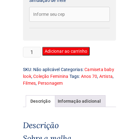
Simulação de frete
Camiseta
Adicionar ao carrinho
Feminina
Baby
SKU:
Não aplicável
Categorias:
Camiseta baby
Look
look
,
Coleção Feminina
Tags:
Anos 70
,
Artista
,
Bruce
Filmes
,
Personagem
Lee
quantidade
Descrição
Informação adicional
Descrição
Sobre a malha