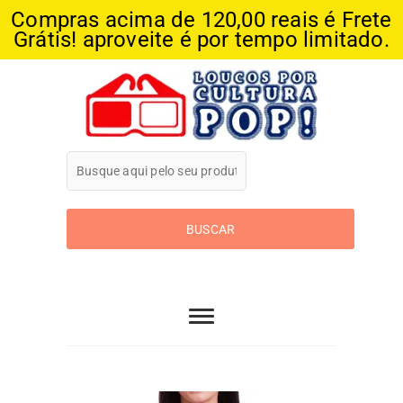
Compras acima de 120,00 reais é Frete
Grátis! aproveite é por tempo limitado.
Skip
to
content
Loucos Por
Cultura Pop