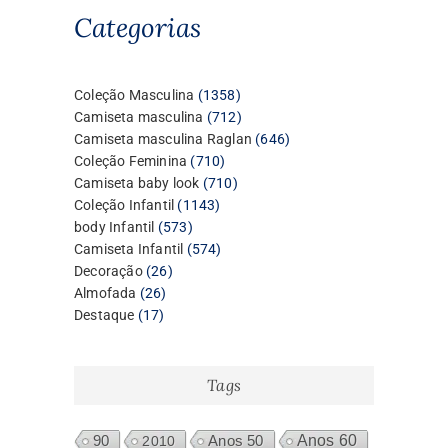
Categorias
1358
Coleção Masculina
1358
produtos
712
Camiseta masculina
712
produtos
646
Camiseta masculina Raglan
646
710
produtos
Coleção Feminina
710
produtos
710
Camiseta baby look
710
1143
produtos
Coleção Infantil
1143
573
produtos
body Infantil
573
produtos
574
Camiseta Infantil
574
26
produtos
Decoração
26
26
produtos
Almofada
26
17
produtos
Destaque
17
produtos
Tags
Anos 60
90
2010
Anos 50