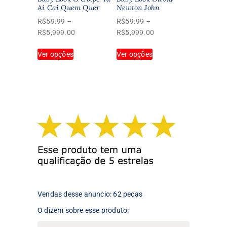
produto
Aí Cai Quem Quer
Newton John
do
produto
R$
59.99
–
R$
59.99
–
Faixa
Faixa
R$
5,999.00
R$
5,999.00
de
de
Este
Este
Ver opções
preço:
Ver opções
preço:
produto
produto
R$59.99
R$59.99
tem
tem
através
através
várias
várias
R$5,999.00
R$5,999.00
variantes.
variantes.
As
As
opções
opções
podem
podem
ser
ser
escolhidas
escolhidas
na
na
página
página
do
do
produto
produto
Vendas desse anuncio: 62 peças
O dizem sobre esse produto: