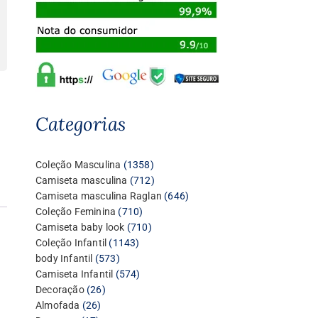
Categorias
1358
Coleção Masculina
1358
produtos
712
Camiseta masculina
712
produtos
646
Camiseta masculina Raglan
646
710
produtos
Coleção Feminina
710
produtos
710
Camiseta baby look
710
1143
produtos
Coleção Infantil
1143
573
produtos
body Infantil
573
produtos
574
Camiseta Infantil
574
26
produtos
Decoração
26
26
produtos
Almofada
26