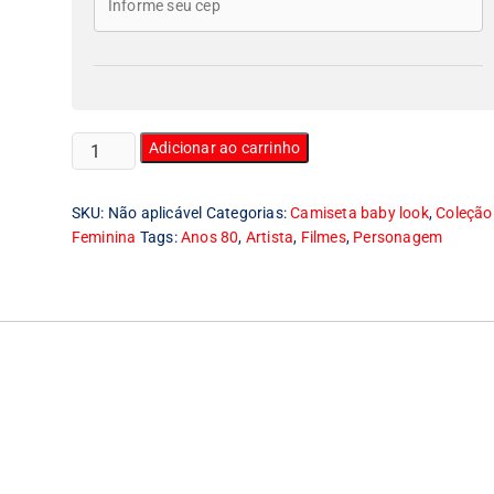
Camiseta
Adicionar ao carrinho
Feminina
Baby
SKU:
Não aplicável
Categorias:
Camiseta baby look
,
Coleção
Look
Feminina
Tags:
Anos 80
,
Artista
,
Filmes
,
Personagem
Charles
Bronson
quantidade