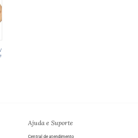
V
e
a
o:
9.99
vés
999.00
Ajuda e Suporte
Central de atendimento