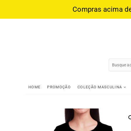
Compras acima de 1
Skip
to
content
HOME
PROMOÇÃO
COLEÇÃO MASCULINA