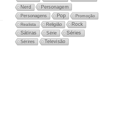
Personagem
Nerd
Pop
Personagens
Promoção
Rock
Realista
Religião
Sátiras
Séries
Série
Sérires
Televisão