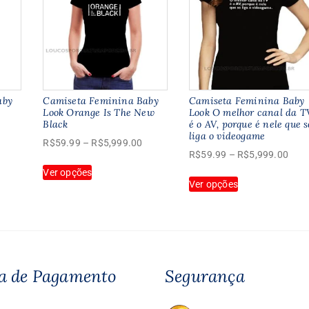
aby
Camiseta Feminina Baby
Camiseta Feminina Baby
Look Orange Is The New
Look O melhor canal da T
Black
é o AV, porque é nele que s
Faixa
liga o videogame
Faixa
R$
59.99
–
R$
5,999.00
de
Faix
R$
59.99
–
R$
5,999.00
de
preço:
Este
de
Ver opções
preço:
Este
R$59.99
produto
Ver opções
preç
R$59.99
produto
através
tem
R$5
através
tem
R$5,999.00
várias
atra
R$5,999.00
várias
variantes.
R$5,
variantes.
As
As
opções
opções
podem
a de Pagamento
Segurança
podem
ser
ser
escolhidas