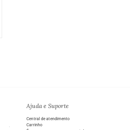
a
o:
9.99
vés
999.00
Ajuda e Suporte
Central de atendimento
Carrinho