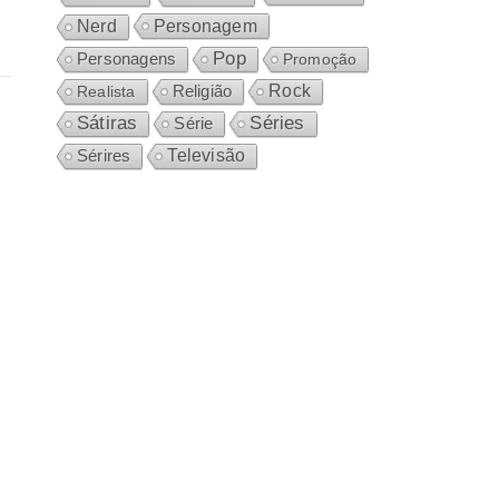
Personagem
Nerd
Pop
Personagens
Promoção
Rock
Realista
Religião
Sátiras
Séries
Série
Sérires
Televisão