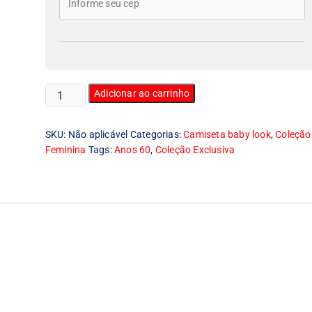
Camiseta
Adicionar ao carrinho
Feminina
Baby
SKU:
Não aplicável
Categorias:
Camiseta baby look
,
Coleção
Look
Feminina
Tags:
Anos 60
,
Coleção Exclusiva
Eu
Amo
Anos
60
quantidade