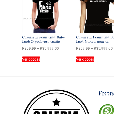
Camiseta Feminina Baby
Camiseta Feminina B
Look O poderoso vozão
Look Nunca nem vi.
Faixa
R$
59.99
–
R$
5,999.00
R$
59.99
–
R$
5,999.00
de
Este
Este
Ver opções
preço:
Ver opções
produto
produto
R$59.99
tem
tem
através
várias
várias
R$5,999.00
variantes.
variantes.
As
As
opções
opções
Form
podem
podem
ser
ser
escolhidas
escolhidas
na
na