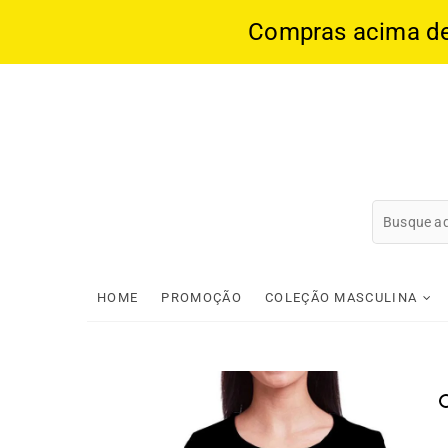
Compras acima de 1
Skip
to
content
HOME
PROMOÇÃO
COLEÇÃO MASCULINA