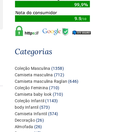
Categorias
1358
Coleção Masculina
1358
produtos
712
Camiseta masculina
712
produtos
646
Camiseta masculina Raglan
646
710
produtos
Coleção Feminina
710
produtos
710
Camiseta baby look
710
1143
produtos
Coleção Infantil
1143
573
produtos
body Infantil
573
produtos
574
Camiseta Infantil
574
26
produtos
Decoração
26
26
produtos
Almofada
26