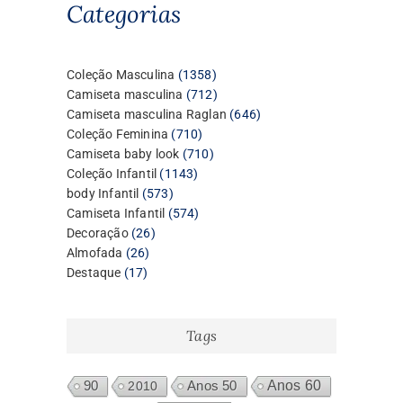
Categorias
1358
Coleção Masculina
1358
produtos
712
Camiseta masculina
712
produtos
646
Camiseta masculina Raglan
646
710
produtos
Coleção Feminina
710
produtos
710
Camiseta baby look
710
1143
produtos
Coleção Infantil
1143
573
produtos
body Infantil
573
produtos
574
Camiseta Infantil
574
26
produtos
Decoração
26
26
produtos
Almofada
26
17
produtos
Destaque
17
produtos
Tags
Anos 60
90
2010
Anos 50