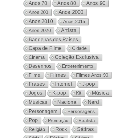
Anos 80
Anos 90
Anos 70
Anos 2000
Anos 200
Anos 2010
Anos 2015
Artista
Anos 2020
Bandeiras dos Países
Capa de Filme
Cidade
Coleção Exclusiva
Cinema
Desenhos
Entretenimento
Filmes
Filme
Filmes Anos 90
Frases
Internet
J-pop
Música
Jogos
K-pop
Kit
Nacional
Músicas
Nerd
Personagem
Personagens
Pop
Promoção
Realista
Sátiras
Rock
Religião