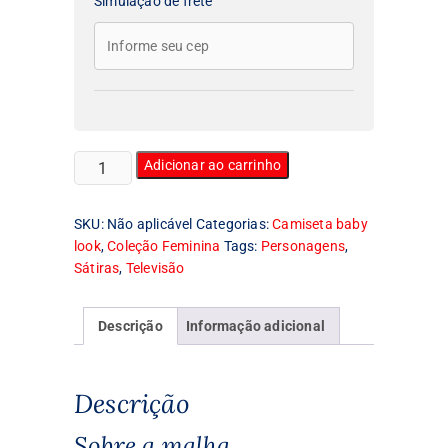
Simulação de frete
Camiseta
Adicionar ao carrinho
Feminina
Baby
SKU:
Não aplicável
Categorias:
Camiseta baby
Look
look
,
Coleção Feminina
Tags:
Personagens
,
Fudencio
Sátiras
,
Televisão
quantidade
Descrição
Informação adicional
Descrição
Sobre a malha