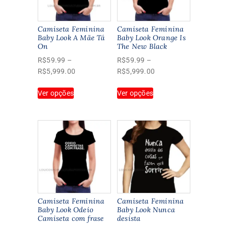
Camiseta Feminina
Camiseta Feminina
Baby Look A Mãe Tá
Baby Look Orange Is
On
The New Black
R$
59.99
–
R$
59.99
–
Faixa
Faixa
R$
5,999.00
R$
5,999.00
de
de
Este
Este
Ver opções
preço:
Ver opções
preço:
produto
produto
R$59.99
R$59.99
tem
tem
através
através
várias
várias
R$5,999.00
R$5,999.00
variantes.
variantes.
As
As
opções
opções
podem
podem
ser
ser
escolhidas
escolhidas
na
na
Camiseta Feminina
Camiseta Feminina
página
página
Baby Look Odeio
Baby Look Nunca
Camiseta com frase
desista
do
do