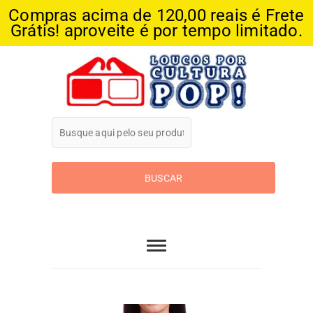
Compras acima de 120,00 reais é Frete
Grátis! aproveite é por tempo limitado.
Skip
to
content
Loucos Por
Cultura Pop