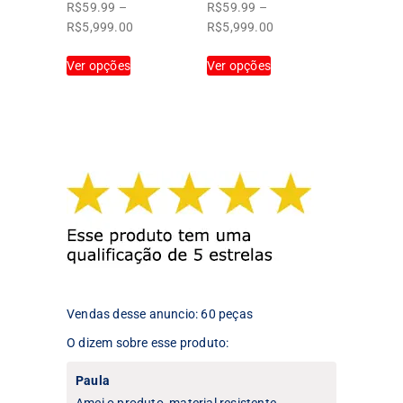
produto
produto
R$
59.99
–
R$
59.99
–
Faixa
Faixa
R$
5,999.00
R$
5,999.00
de
de
Este
Este
Ver opções
preço:
Ver opções
preço:
produto
produto
R$59.99
R$59.99
tem
tem
através
através
várias
várias
R$5,999.00
R$5,999.00
variantes.
variantes.
As
As
opções
opções
podem
podem
ser
ser
escolhidas
escolhidas
na
na
página
página
do
do
produto
produto
Vendas desse anuncio: 60 peças
O dizem sobre esse produto:
Paula
Amei o produto, material resistente.