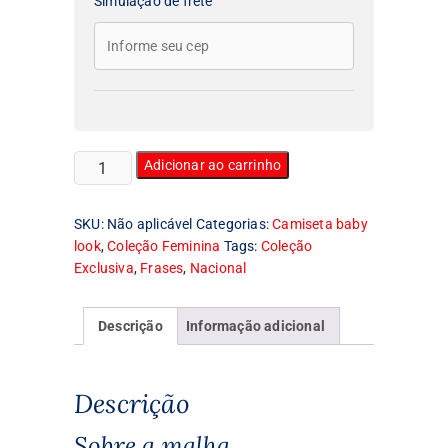
Simulação de frete
Camiseta
Adicionar ao carrinho
Feminina
Baby
SKU:
Não aplicável
Categorias:
Camiseta baby
Look
look
,
Coleção Feminina
Tags:
Coleção
I
Exclusiva
,
Frases
,
Nacional
Love
Brasília
quantidade
Descrição
Informação adicional
Descrição
Sobre a malha