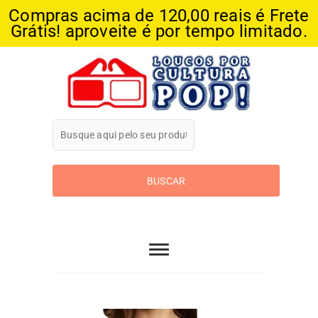
Compras acima de 120,00 reais é Frete
Grátis! aproveite é por tempo limitado.
Skip
to
content
Loucos Por
Cultura Pop