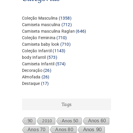
1358
Coleção Masculina
1358
produtos
712
Camiseta masculina
712
produtos
646
Camiseta masculina Raglan
646
710
produtos
Coleção Feminina
710
produtos
710
Camiseta baby look
710
1143
produtos
Coleção Infantil
1143
573
produtos
body Infantil
573
produtos
574
Camiseta Infantil
574
26
produtos
Decoração
26
26
produtos
Almofada
26
17
produtos
Destaque
17
produtos
Tags
Anos 60
90
2010
Anos 50
Anos 80
Anos 90
Anos 70