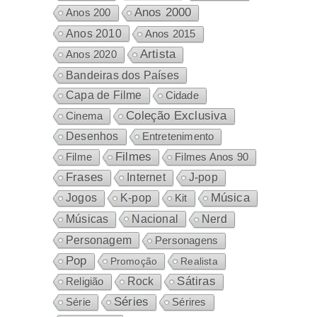
Anos 2000
Anos 200
Anos 2010
Anos 2015
Artista
Anos 2020
Bandeiras dos Países
Capa de Filme
Cidade
Coleção Exclusiva
Cinema
Desenhos
Entretenimento
Filmes
Filme
Filmes Anos 90
Frases
Internet
J-pop
Música
Jogos
K-pop
Kit
Nacional
Músicas
Nerd
Personagem
Personagens
Pop
Promoção
Realista
Sátiras
Rock
Religião
Séries
Sérires
Série