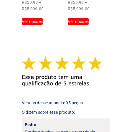
produto
produto
R$
59.99
–
R$
59.99
–
Faixa
Faixa
R$
5,999.00
R$
5,999.00
de
de
Este
Este
Ver opções
preço:
Ver opções
preço:
produto
produto
R$59.99
R$59.99
tem
tem
através
através
várias
várias
R$5,999.00
R$5,999.00
variantes.
variantes.
As
As
opções
opções
podem
podem
ser
ser
escolhidas
escolhidas
na
na
página
página
do
do
produto
produto
Vendas desse anuncio: 95 peças
O dizem sobre esse produto:
Pedro
Produto incrível, entrega super rápida.