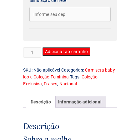
Simulação de frete
Camiseta
Adicionar ao carrinho
Feminina
Baby
SKU:
Não aplicável
Categorias:
Camiseta baby
Look
look
,
Coleção Feminina
Tags:
Coleção
I
Exclusiva
,
Frases
,
Nacional
Love
Porn
quantidade
Descrição
Informação adicional
Descrição
Sobre a malha