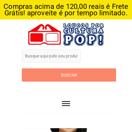
Compras acima de 120,00 reais é Frete
Grátis! aproveite é por tempo limitado.
Skip
to
content
Loucos Por
Cultura Pop