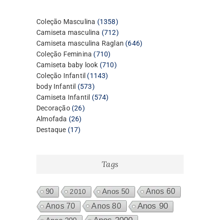
1358
Coleção Masculina
1358
produtos
712
Camiseta masculina
712
produtos
646
Camiseta masculina Raglan
646
710
produtos
Coleção Feminina
710
produtos
710
Camiseta baby look
710
1143
produtos
Coleção Infantil
1143
573
produtos
body Infantil
573
produtos
574
Camiseta Infantil
574
26
produtos
Decoração
26
26
produtos
Almofada
26
17
produtos
Destaque
17
produtos
Tags
Anos 60
90
2010
Anos 50
Anos 80
Anos 90
Anos 70