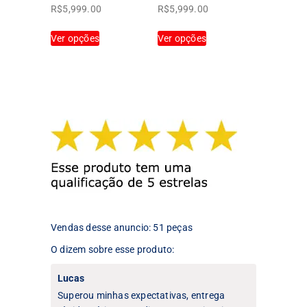
produto
Faixa
Faixa
R$
5,999.00
R$
5,999.00
de
de
Este
Este
Ver opções
preço:
Ver opções
preço:
produto
produto
R$59.99
R$59.99
tem
tem
através
através
várias
várias
R$5,999.00
R$5,999.00
variantes.
variantes.
As
As
opções
opções
podem
podem
ser
ser
escolhidas
escolhidas
na
na
página
página
do
do
produto
produto
Vendas desse anuncio: 51 peças
O dizem sobre esse produto:
Lucas
Superou minhas expectativas, entrega