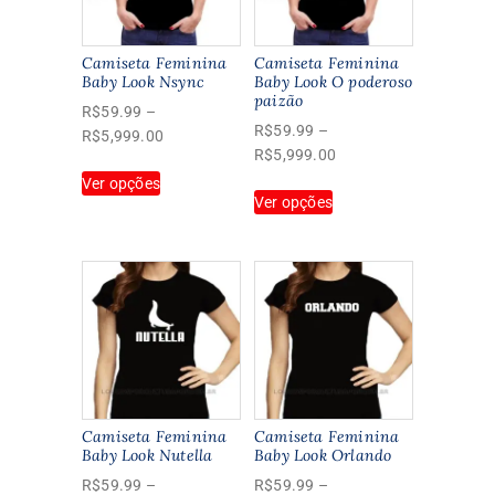
Camiseta Feminina
Camiseta Feminina
Baby Look Nsync
Baby Look O poderoso
paizão
R$
59.99
–
R$
59.99
–
Faixa
R$
5,999.00
Faixa
R$
5,999.00
de
Este
de
Ver opções
preço:
Este
produto
Ver opções
preço:
R$59.99
produto
tem
R$59.99
através
tem
várias
através
R$5,999.00
várias
variantes.
R$5,999.00
variantes.
As
As
opções
opções
podem
podem
ser
ser
escolhidas
escolhidas
na
na
página
Camiseta Feminina
Camiseta Feminina
página
Baby Look Nutella
Baby Look Orlando
do
do
produto
R$
59.99
–
R$
59.99
–