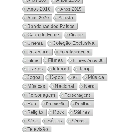
Anos 2000
Anos 200
Anos 2010
Anos 2015
Artista
Anos 2020
Bandeiras dos Países
Capa de Filme
Cidade
Coleção Exclusiva
Cinema
Desenhos
Entretenimento
Filmes
Filme
Filmes Anos 90
Frases
Internet
J-pop
Música
Jogos
K-pop
Kit
Nacional
Músicas
Nerd
Personagem
Personagens
Pop
Promoção
Realista
Sátiras
Rock
Religião
Séries
Sérires
Série
Televisão