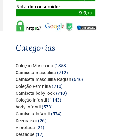
Categorias
1358
Coleção Masculina
1358
produtos
712
Camiseta masculina
712
produtos
646
Camiseta masculina Raglan
646
710
produtos
Coleção Feminina
710
produtos
710
Camiseta baby look
710
1143
produtos
Coleção Infantil
1143
573
produtos
body Infantil
573
produtos
574
Camiseta Infantil
574
26
produtos
Decoração
26
26
produtos
Almofada
26
17
produtos
Destaque
17