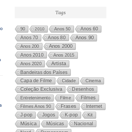
produtos
Tags
io
Anos 60
90
2010
Anos 50
Anos 80
Anos 90
Anos 70
Anos 2000
Anos 200
Anos 2010
Anos 2015
o
Artista
Anos 2020
Bandeiras dos Países
Capa de Filme
Cidade
Cinema
Coleção Exclusiva
Desenhos
Filmes
Entretenimento
Filme
a
Frases
Internet
Filmes Anos 90
J-pop
Jogos
K-pop
Kit
Música
Nacional
Músicas