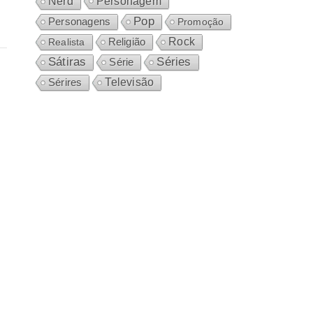
Personagem
Nerd
Pop
Personagens
Promoção
Rock
Realista
Religião
Sátiras
Séries
Série
Sérires
Televisão