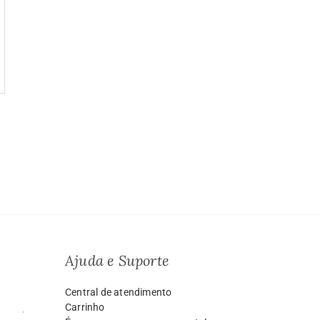
a
o:
9.99
vés
999.00
Ajuda e Suporte
Central de atendimento
Carrinho