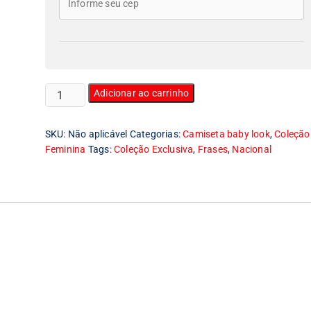
Camiseta
Adicionar ao carrinho
Feminina
Baby
SKU:
Não aplicável
Categorias:
Camiseta baby look
,
Coleção
Look
Feminina
Tags:
Coleção Exclusiva
,
Frases
,
Nacional
I
Love
São
Paulo
quantidade