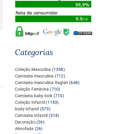
Categorias
1358
Coleção Masculina
1358
produtos
712
Camiseta masculina
712
produtos
646
Camiseta masculina Raglan
646
710
produtos
Coleção Feminina
710
produtos
710
Camiseta baby look
710
1143
produtos
Coleção Infantil
1143
573
produtos
body Infantil
573
produtos
574
Camiseta Infantil
574
26
produtos
Decoração
26
26
produtos
Almofada
26