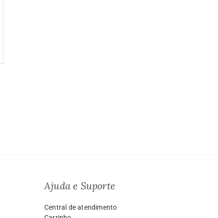
a
o:
9.99
vés
999.00
Ajuda e Suporte
Central de atendimento
Carrinho