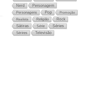
Personagem
Nerd
Pop
Personagens
Promoção
Rock
Realista
Religião
Sátiras
Séries
Série
Sérires
Televisão