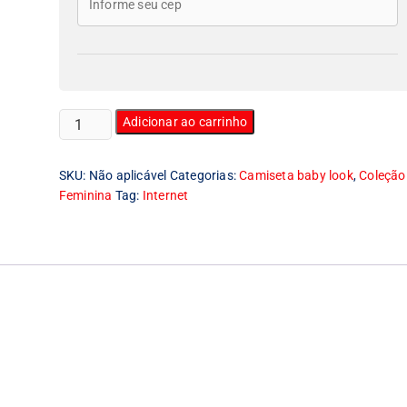
Camiseta
Adicionar ao carrinho
Feminina
Baby
SKU:
Não aplicável
Categorias:
Camiseta baby look
,
Coleção
Look
Feminina
Tag:
Internet
Inner
Circle
quantidade