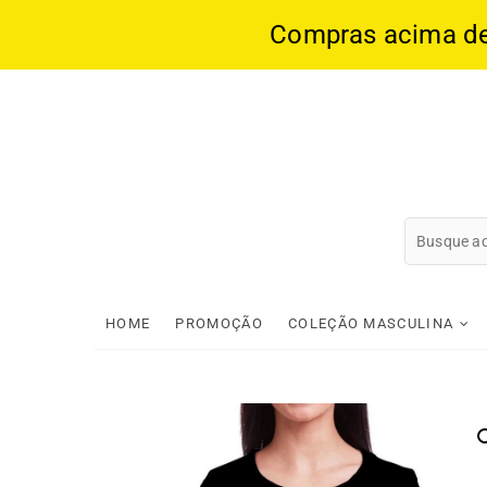
Compras acima de 1
Skip
to
content
HOME
PROMOÇÃO
COLEÇÃO MASCULINA