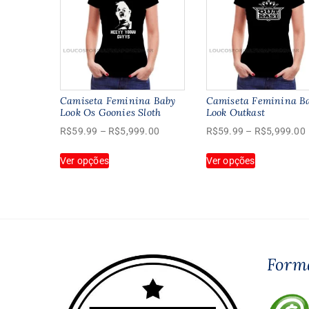
Camiseta Feminina Baby
Camiseta Feminina B
Look Os Goonies Sloth
Look Outkast
Faixa
R$
59.99
–
R$
5,999.00
R$
59.99
–
R$
5,999.00
de
Este
Este
Ver opções
preço:
Ver opções
produto
produto
R$59.99
tem
tem
através
várias
várias
R$5,999.00
variantes.
variantes.
As
As
opções
opções
podem
podem
Form
ser
ser
escolhidas
escolhidas
na
na