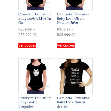
Camiseta Feminina
Camiseta Feminina
Baby Look A Mãe Tá
Baby Look Olivia
On
Newton John
R$
59.99
–
R$
59.99
–
Faixa
Faixa
R$
5,999.00
R$
5,999.00
de
de
Este
Este
Ver opções
preço:
Ver opções
preço:
produto
produto
R$59.99
R$59.99
tem
tem
através
através
várias
várias
R$5,999.00
R$5,999.00
variantes.
variantes.
As
As
opções
opções
podem
podem
ser
ser
escolhidas
escolhidas
na
na
Camiseta Feminina
Camiseta Feminina
página
página
Baby Look O
Baby Look Nunca
Vingador
desista
do
do