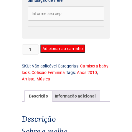
Simulação de frete
Camiseta
Adicionar ao carrinho
Feminina
Baby
SKU:
Não aplicável
Categorias:
Camiseta baby
Look
look
,
Coleção Feminina
Tags:
Anos 2010
,
Kesha
Artista
,
Música
quantidade
Descrição
Informação adicional
Descrição
Sobre a malha