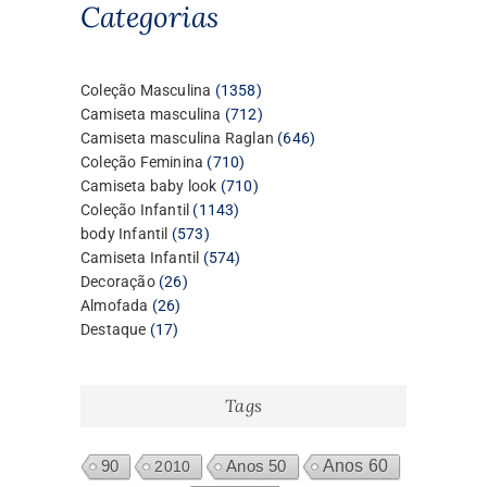
Categorias
1358
Coleção Masculina
1358
produtos
712
Camiseta masculina
712
produtos
646
Camiseta masculina Raglan
646
710
produtos
Coleção Feminina
710
produtos
710
Camiseta baby look
710
1143
produtos
Coleção Infantil
1143
573
produtos
body Infantil
573
produtos
574
Camiseta Infantil
574
26
produtos
Decoração
26
26
produtos
Almofada
26
17
produtos
Destaque
17
produtos
Tags
Anos 60
90
2010
Anos 50