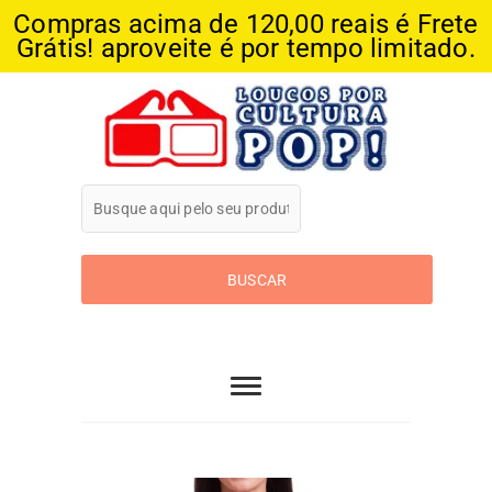
Compras acima de 120,00 reais é Frete
Grátis! aproveite é por tempo limitado.
Skip
to
content
Loucos Por
Cultura Pop