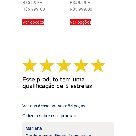
produto
produto
R$
59.99
–
R$
59.99
–
Faixa
Faixa
R$
5,999.00
R$
5,999.00
de
de
Este
Este
Ver opções
preço:
Ver opções
preço:
produto
produto
R$59.99
R$59.99
tem
tem
através
através
várias
várias
R$5,999.00
R$5,999.00
variantes.
variantes.
As
As
opções
opções
podem
podem
ser
ser
escolhidas
escolhidas
na
na
página
página
do
do
produto
produto
Vendas desse anuncio: 84 peças
O dizem sobre esse produto:
Mariana
Produto maravilhoso, ótimo custo-