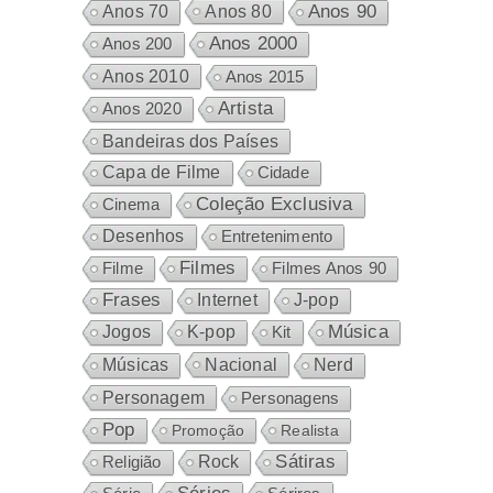
Anos 80
Anos 90
Anos 70
Anos 2000
Anos 200
Anos 2010
Anos 2015
Artista
Anos 2020
Bandeiras dos Países
Capa de Filme
Cidade
Coleção Exclusiva
Cinema
Desenhos
Entretenimento
Filmes
Filme
Filmes Anos 90
Frases
Internet
J-pop
Música
Jogos
K-pop
Kit
Nacional
Músicas
Nerd
Personagem
Personagens
Pop
Promoção
Realista
Sátiras
Rock
Religião