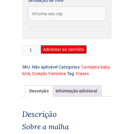
Simulação de frete
Camiseta
Adicionar ao carrinho
Feminina
Baby
SKU:
Não aplicável
Categorias:
Camiseta baby
Look
look
,
Coleção Feminina
Tag:
Frases
Los
Angeles
quantidade
Descrição
Informação adicional
Descrição
Sobre a malha