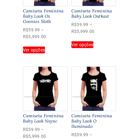
Camiseta Feminina
Camiseta Feminina
Baby Look Os
Baby Look Outkast
Goonies Sloth
R$
59.99
–
R$
59.99
–
Faixa
R$
5,999.00
Faixa
R$
5,999.00
de
Este
de
Ver opções
preço:
Este
produto
Ver opções
preço:
R$59.99
produto
tem
R$59.99
através
tem
várias
através
R$5,999.00
várias
variantes.
R$5,999.00
variantes.
As
As
opções
opções
podem
podem
ser
ser
escolhidas
escolhidas
na
na
página
Camiseta Feminina
Camiseta Feminina
página
Baby Look Nsync
Baby Look O
do
Iluminado
do
produto
R$
59.99
–
produto
R$
59.99
–
Faixa
R$
5,999.00