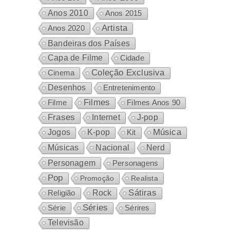
Anos 2010
Anos 2015
Artista
Anos 2020
Bandeiras dos Países
Capa de Filme
Cidade
Coleção Exclusiva
Cinema
Desenhos
Entretenimento
Filmes
Filme
Filmes Anos 90
Frases
Internet
J-pop
Música
Jogos
K-pop
Kit
Nacional
Músicas
Nerd
Personagem
Personagens
Pop
Promoção
Realista
Sátiras
Rock
Religião
Séries
Sérires
Série
Televisão