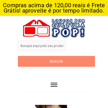
Compras acima de 120,00 reais é Frete
Grátis! aproveite é por tempo limitado.
Skip
to
content
Loucos Por
Cultura Pop