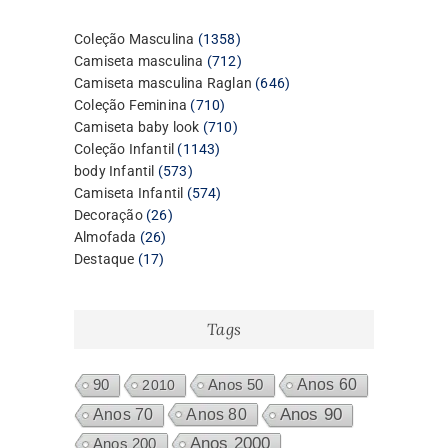
1358
Coleção Masculina
1358
produtos
712
Camiseta masculina
712
produtos
646
Camiseta masculina Raglan
646
710
produtos
Coleção Feminina
710
produtos
710
Camiseta baby look
710
1143
produtos
Coleção Infantil
1143
573
produtos
body Infantil
573
produtos
574
Camiseta Infantil
574
26
produtos
Decoração
26
26
produtos
Almofada
26
17
produtos
Destaque
17
produtos
Tags
Anos 60
90
2010
Anos 50
Anos 80
Anos 90
Anos 70
Anos 2000
Anos 200