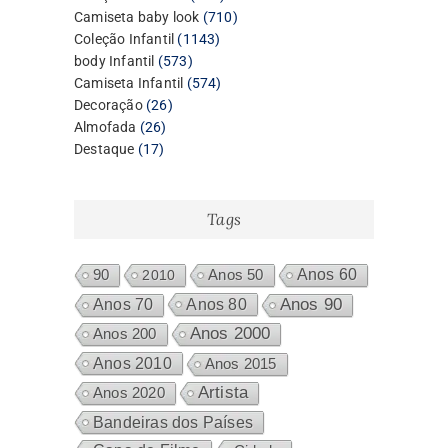
produtos
710
Camiseta baby look
710
1143
produtos
Coleção Infantil
1143
573
produtos
body Infantil
573
produtos
574
Camiseta Infantil
574
26
produtos
Decoração
26
26
produtos
Almofada
26
17
produtos
Destaque
17
produtos
Tags
Anos 60
90
2010
Anos 50
Anos 80
Anos 90
Anos 70
Anos 2000
Anos 200
Anos 2010
Anos 2015
Artista
Anos 2020
Bandeiras dos Países