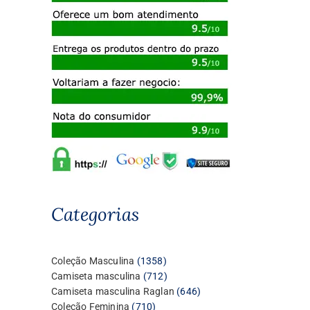
Categorias
1358
Coleção Masculina
1358
produtos
712
Camiseta masculina
712
produtos
646
Camiseta masculina Raglan
646
710
produtos
Coleção Feminina
710