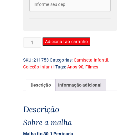
Camiseta
Adicionar ao carrinho
Infantil
Aliens
SKU:
211753
Categorias:
Camiseta Infantil
,
quantidade
Coleção Infantil
Tags:
Anos 90
,
Filmes
Descrição
Informação adicional
Descrição
Sobre a malha
Malha fio 30.1 Penteada