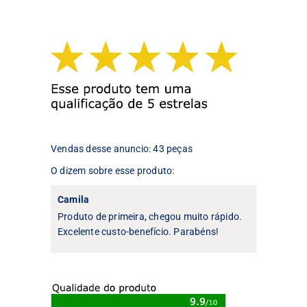
variantes.
As
As
opções
opções
podem
podem
ser
ser
escolhidas
escolhidas
na
na
página
página
do
do
produto
produto
Vendas desse anuncio: 43 peças
O dizem sobre esse produto:
Camila
Produto de primeira, chegou muito rápido.
Excelente custo-benefício. Parabéns!