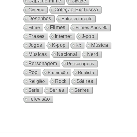
Capa de Filme
Cidade
Coleção Exclusiva
Cinema
Desenhos
Entretenimento
Filmes
Filme
Filmes Anos 90
Frases
Internet
J-pop
Música
Jogos
K-pop
Kit
Nacional
Músicas
Nerd
Personagem
Personagens
Pop
Promoção
Realista
Sátiras
Rock
Religião
Séries
Sérires
Série
Televisão