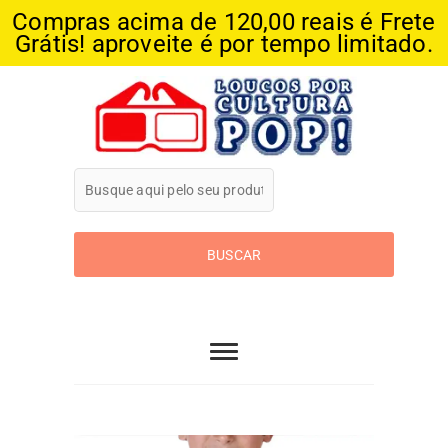
Compras acima de 120,00 reais é Frete
Grátis! aproveite é por tempo limitado.
Skip
to
content
Loucos Por
Cultura Pop