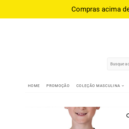
Compras acima de 1
Skip
to
content
HOME
PROMOÇÃO
COLEÇÃO MASCULINA