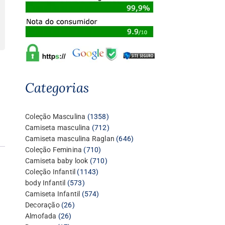
Categorias
1358
Coleção Masculina
1358
produtos
712
Camiseta masculina
712
produtos
646
Camiseta masculina Raglan
646
710
produtos
Coleção Feminina
710
produtos
710
Camiseta baby look
710
1143
produtos
Coleção Infantil
1143
573
produtos
body Infantil
573
produtos
574
Camiseta Infantil
574
26
produtos
Decoração
26
26
produtos
Almofada
26