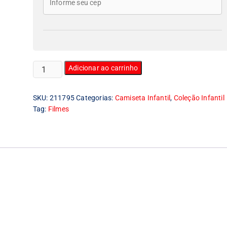
Camiseta
Adicionar ao carrinho
Infantil
Apaixonado
SKU:
211795
Categorias:
Camiseta Infantil
,
Coleção Infantil
Por
Tag:
Filmes
Filmes
quantidade