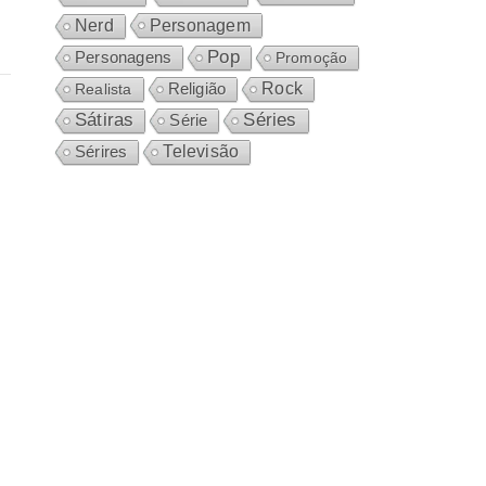
Personagem
Nerd
Pop
Personagens
Promoção
Rock
Realista
Religião
Sátiras
Séries
Série
Sérires
Televisão