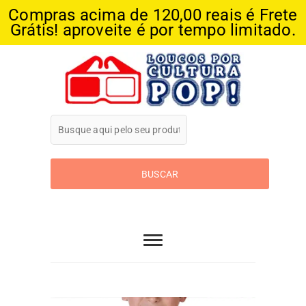
Compras acima de 120,00 reais é Frete
Grátis! aproveite é por tempo limitado.
Skip
to
content
Loucos Por
Cultura Pop