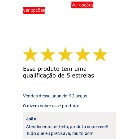
Este
produto
Ver opções
Este
produto
Ver opções
produto
tem
tem
várias
várias
variantes.
variantes.
As
As
opções
opções
podem
podem
ser
ser
escolhidas
escolhidas
na
na
página
página
do
do
produto
produto
Vendas desse anuncio: 92 peças
O dizem sobre esse produto:
João
Atendimento perfeito, produto impecável!
Tudo que eu precisava, muito bom.