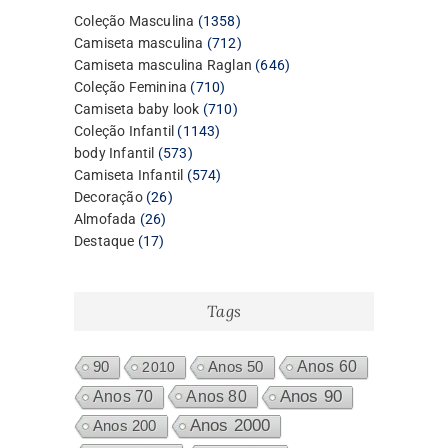
1358
Coleção Masculina
1358
produtos
712
Camiseta masculina
712
produtos
646
Camiseta masculina Raglan
646
710
produtos
Coleção Feminina
710
produtos
710
Camiseta baby look
710
1143
produtos
Coleção Infantil
1143
573
produtos
body Infantil
573
produtos
574
Camiseta Infantil
574
26
produtos
Decoração
26
26
produtos
Almofada
26
17
produtos
Destaque
17
produtos
Tags
Anos 60
90
2010
Anos 50
Anos 80
Anos 90
Anos 70
Anos 2000
Anos 200