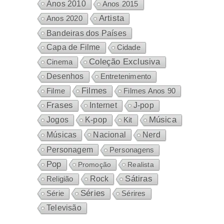
Anos 2010
Anos 2015
Artista
Anos 2020
Bandeiras dos Países
Capa de Filme
Cidade
Coleção Exclusiva
Cinema
Desenhos
Entretenimento
Filmes
Filme
Filmes Anos 90
Frases
Internet
J-pop
Música
Jogos
K-pop
Kit
Nacional
Músicas
Nerd
Personagem
Personagens
Pop
Promoção
Realista
Sátiras
Rock
Religião
Séries
Sérires
Série
Televisão