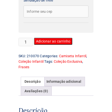
Simulação de frete
Camiseta
Adicionar ao carrinho
Infantil
Beverly
SKU:
210070
Categorias:
Camiseta Infantil
,
Hills
Coleção Infantil
Tags:
Coleção Exclusiva
,
quantidade
Frases
Descrição
Informação adicional
Avaliações (0)
Descrição