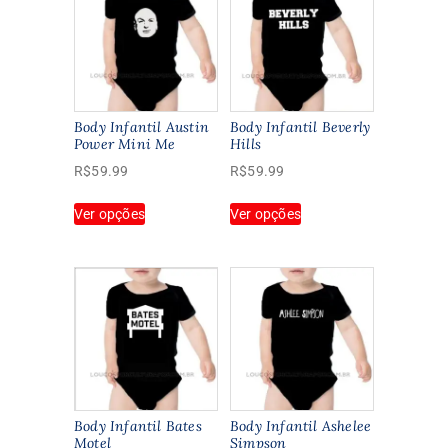
Body Infantil Austin
Body Infantil Beverly
Power Mini Me
Hills
R$
59.99
R$
59.99
Este
Este
Ver opções
Ver opções
produto
produto
tem
tem
várias
várias
variantes.
variantes.
As
As
opções
opções
podem
podem
ser
ser
escolhidas
escolhidas
na
na
Body Infantil Bates
Body Infantil Ashelee
página
página
Motel
Simpson