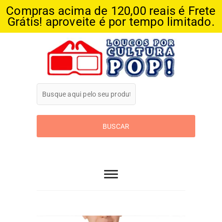
Compras acima de 120,00 reais é Frete
Grátis! aproveite é por tempo limitado.
Skip
to
content
Loucos Por
Cultura Pop