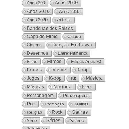
Anos 2000
Anos 200
Anos 2010
Anos 2015
Artista
Anos 2020
Bandeiras dos Países
Capa de Filme
Cidade
Coleção Exclusiva
Cinema
Desenhos
Entretenimento
Filmes
Filme
Filmes Anos 90
Frases
Internet
J-pop
Música
Jogos
K-pop
Kit
Nacional
Músicas
Nerd
Personagem
Personagens
Pop
Promoção
Realista
Sátiras
Rock
Religião
Séries
Sérires
Série
Televisão