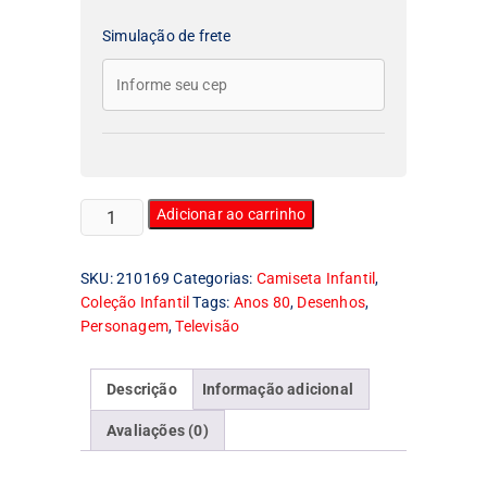
Simulação de frete
Camiseta
Adicionar ao carrinho
Infantil
Caverna
SKU:
210169
Categorias:
Camiseta Infantil
,
do
Coleção Infantil
Tags:
Anos 80
,
Desenhos
,
Dragao
Personagem
,
Televisão
Hank
quantidade
Descrição
Informação adicional
Avaliações (0)