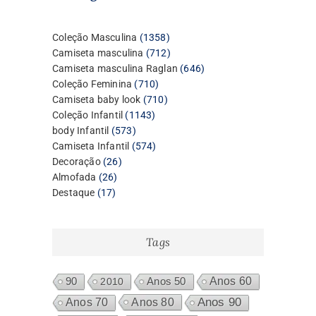
1358
Coleção Masculina
1358
produtos
712
Camiseta masculina
712
produtos
646
Camiseta masculina Raglan
646
710
produtos
Coleção Feminina
710
produtos
710
Camiseta baby look
710
1143
produtos
Coleção Infantil
1143
573
produtos
body Infantil
573
produtos
574
Camiseta Infantil
574
26
produtos
Decoração
26
26
produtos
Almofada
26
17
produtos
Destaque
17
produtos
Tags
Anos 60
90
2010
Anos 50
Anos 80
Anos 90
Anos 70