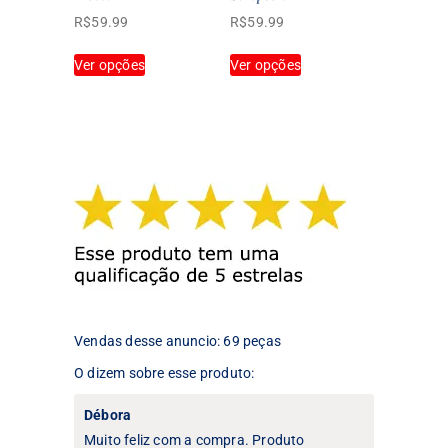
do
do
R$
59.99
R$
59.99
produto
produto
Este
Este
Ver opções
Ver opções
produto
produto
tem
tem
várias
várias
variantes.
variantes.
As
As
opções
opções
podem
podem
ser
ser
escolhidas
escolhidas
na
na
página
página
do
do
produto
produto
Vendas desse anuncio: 69 peças
O dizem sobre esse produto:
Débora
Muito feliz com a compra. Produto