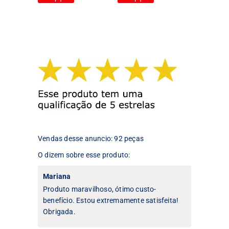
produto
produto
tem
tem
várias
várias
variantes.
variantes.
As
As
opções
opções
podem
podem
ser
ser
escolhidas
escolhidas
na
na
página
página
do
do
produto
produto
Vendas desse anuncio: 92 peças
O dizem sobre esse produto:
Mariana
Produto maravilhoso, ótimo custo-
benefício. Estou extremamente satisfeita!
Obrigada.