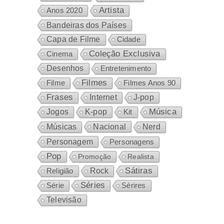
Artista
Anos 2020
Bandeiras dos Países
Capa de Filme
Cidade
Coleção Exclusiva
Cinema
Desenhos
Entretenimento
Filmes
Filme
Filmes Anos 90
Frases
Internet
J-pop
Música
Jogos
K-pop
Kit
Nacional
Músicas
Nerd
Personagem
Personagens
Pop
Promoção
Realista
Sátiras
Rock
Religião
Séries
Sérires
Série
Televisão