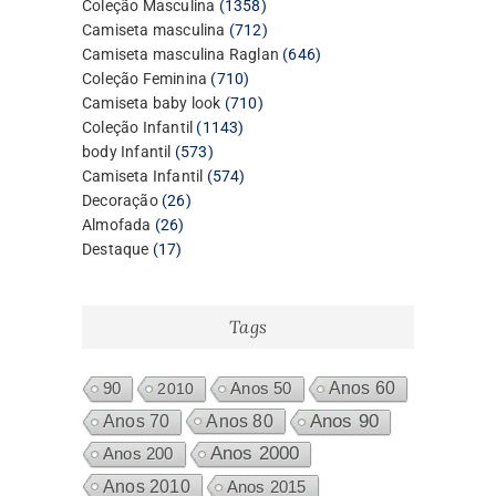
1358
Coleção Masculina
1358
produtos
712
Camiseta masculina
712
produtos
646
Camiseta masculina Raglan
646
710
produtos
Coleção Feminina
710
produtos
710
Camiseta baby look
710
1143
produtos
Coleção Infantil
1143
573
produtos
body Infantil
573
produtos
574
Camiseta Infantil
574
26
produtos
Decoração
26
26
produtos
Almofada
26
17
produtos
Destaque
17
produtos
Tags
Anos 60
90
2010
Anos 50
Anos 80
Anos 90
Anos 70
Anos 2000
Anos 200
Anos 2010
Anos 2015