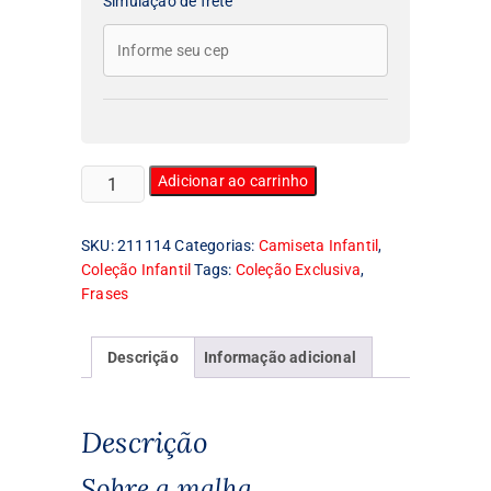
Simulação de frete
Camiseta
Adicionar ao carrinho
Infantil
Philadelphia
SKU:
211114
Categorias:
Camiseta Infantil
,
quantidade
Coleção Infantil
Tags:
Coleção Exclusiva
,
Frases
Descrição
Informação adicional
Descrição
Sobre a malha