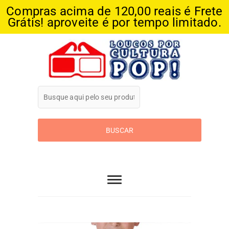
Compras acima de 120,00 reais é Frete
Grátis! aproveite é por tempo limitado.
Skip
to
content
Loucos Por
Cultura Pop