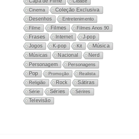
Capa de Filme
Cidade
Coleção Exclusiva
Cinema
Desenhos
Entretenimento
Filmes
Filme
Filmes Anos 90
Frases
Internet
J-pop
Música
Jogos
K-pop
Kit
Nacional
Músicas
Nerd
Personagem
Personagens
Pop
Promoção
Realista
Sátiras
Rock
Religião
Séries
Sérires
Série
Televisão