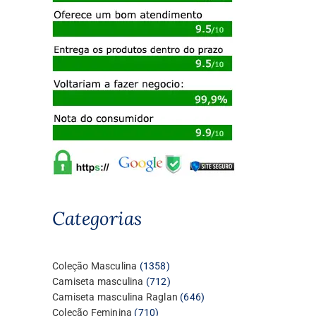
Categorias
1358
Coleção Masculina
1358
produtos
712
Camiseta masculina
712
produtos
646
Camiseta masculina Raglan
646
710
produtos
Coleção Feminina
710