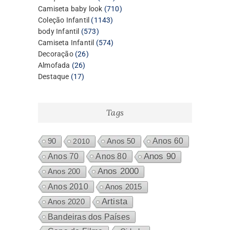
produtos
710
Camiseta baby look
710
1143
produtos
Coleção Infantil
1143
573
produtos
body Infantil
573
produtos
574
Camiseta Infantil
574
26
produtos
Decoração
26
26
produtos
Almofada
26
17
produtos
Destaque
17
produtos
Tags
Anos 60
90
2010
Anos 50
Anos 80
Anos 90
Anos 70
Anos 2000
Anos 200
Anos 2010
Anos 2015
Artista
Anos 2020
Bandeiras dos Países