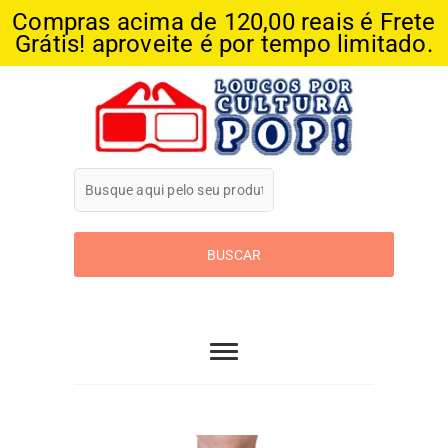
Compras acima de 120,00 reais é Frete
Grátis! aproveite é por tempo limitado.
Skip
to
content
Loucos Por
Cultura Pop