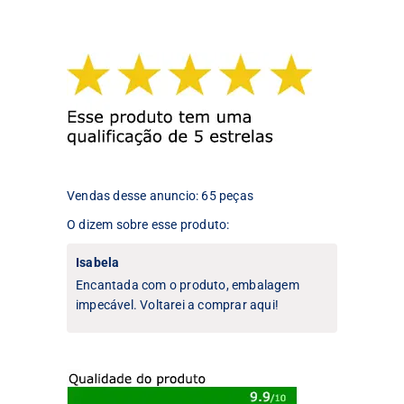
variantes.
As
As
opções
opções
podem
podem
ser
ser
escolhidas
escolhidas
na
na
página
página
do
do
produto
produto
Vendas desse anuncio: 65 peças
O dizem sobre esse produto:
Isabela
Encantada com o produto, embalagem
impecável. Voltarei a comprar aqui!