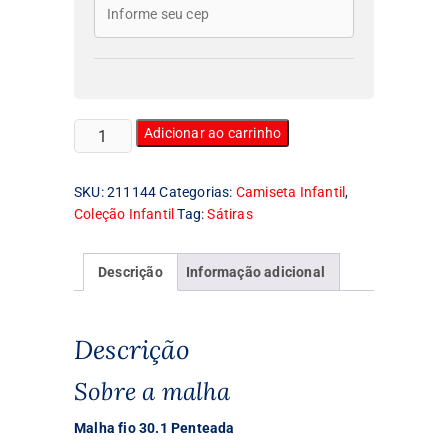
Camiseta
Adicionar ao carrinho
Infantil
Punk
SKU:
211144
Categorias:
Camiseta Infantil
,
quantidade
Coleção Infantil
Tag:
Sátiras
Descrição
Informação adicional
Descrição
Sobre a malha
Malha fio 30.1 Penteada