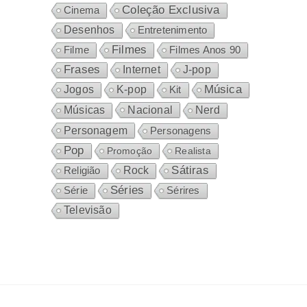
Coleção Exclusiva
Cinema
Desenhos
Entretenimento
Filmes
Filme
Filmes Anos 90
Frases
Internet
J-pop
Música
Jogos
K-pop
Kit
Nacional
Músicas
Nerd
Personagem
Personagens
Pop
Promoção
Realista
Sátiras
Rock
Religião
Séries
Sérires
Série
Televisão