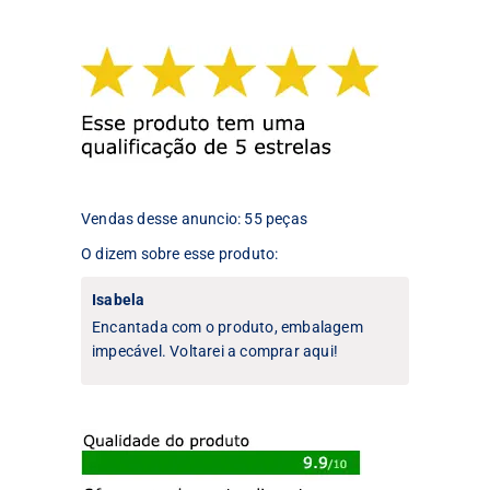
As
As
opções
opções
podem
podem
ser
ser
escolhidas
escolhidas
na
na
página
página
do
do
produto
produto
Vendas desse anuncio: 55 peças
O dizem sobre esse produto:
Isabela
Encantada com o produto, embalagem
impecável. Voltarei a comprar aqui!