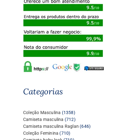
Categorias
1358
Coleção Masculina
1358
produtos
712
Camiseta masculina
712
produtos
646
Camiseta masculina Raglan
646
710
produtos
Coleção Feminina
710
produtos
710
Camiseta baby look
710