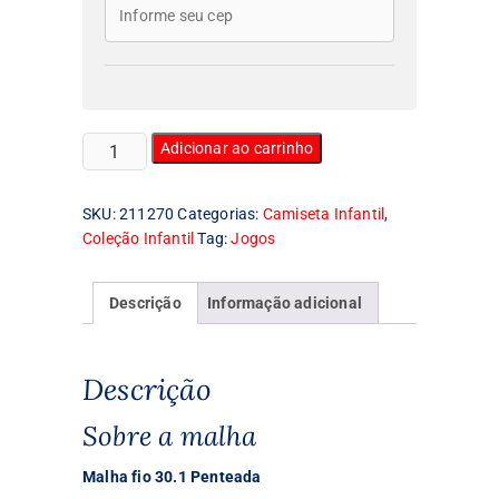
Camiseta
Adicionar ao carrinho
Infantil
Sega
SKU:
211270
Categorias:
Camiseta Infantil
,
quantidade
Coleção Infantil
Tag:
Jogos
Descrição
Informação adicional
Descrição
Sobre a malha
Malha fio 30.1 Penteada