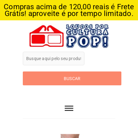
Compras acima de 120,00 reais é Frete
Grátis! aproveite é por tempo limitado.
Skip
to
content
Loucos Por
Cultura Pop