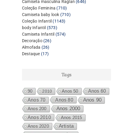
produtos
646
Camiseta masculina Raglan
646
710
produtos
Coleção Feminina
710
produtos
710
Camiseta baby look
710
1143
produtos
Coleção Infantil
1143
573
produtos
body Infantil
573
produtos
574
Camiseta Infantil
574
26
produtos
Decoração
26
26
produtos
Almofada
26
17
produtos
Destaque
17
produtos
Tags
Anos 60
90
2010
Anos 50
Anos 80
Anos 90
Anos 70
Anos 2000
Anos 200
Anos 2010
Anos 2015
Artista
Anos 2020