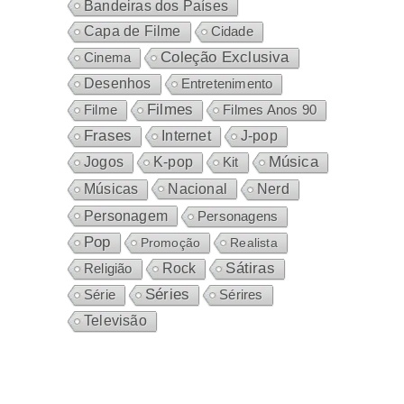
Bandeiras dos Países
Capa de Filme
Cidade
Coleção Exclusiva
Cinema
Desenhos
Entretenimento
Filmes
Filme
Filmes Anos 90
Frases
Internet
J-pop
Música
Jogos
K-pop
Kit
Nacional
Músicas
Nerd
Personagem
Personagens
Pop
Promoção
Realista
Sátiras
Rock
Religião
Séries
Sérires
Série
Televisão