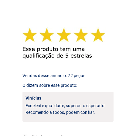
tem
tem
várias
várias
variantes.
variantes.
As
As
opções
opções
podem
podem
ser
ser
escolhidas
escolhidas
na
na
página
página
do
do
produto
produto
Vendas desse anuncio: 72 peças
O dizem sobre esse produto:
Vinícius
Excelente qualidade, superou o esperado!
Recomendo a todos, podem confiar.