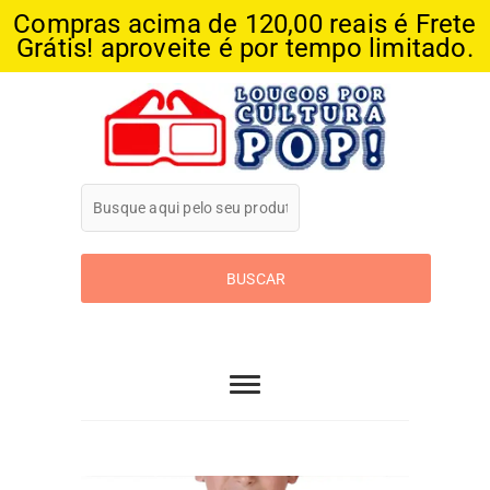
Compras acima de 120,00 reais é Frete
Grátis! aproveite é por tempo limitado.
Skip
to
content
Loucos Por
Cultura Pop