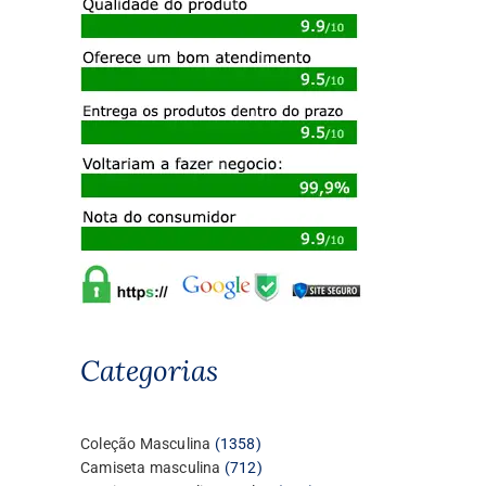
Categorias
1358
Coleção Masculina
1358
produtos
712
Camiseta masculina
712