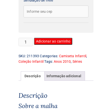
Simulação de frete
Camiseta
Adicionar ao carrinho
Infantil
Stranger
SKU:
211393
Categorias:
Camiseta Infantil
,
Things
Coleção Infantil
Tags:
Anos 2010
,
Séries
quantidade
Descrição
Informação adicional
Descrição
Sobre a malha