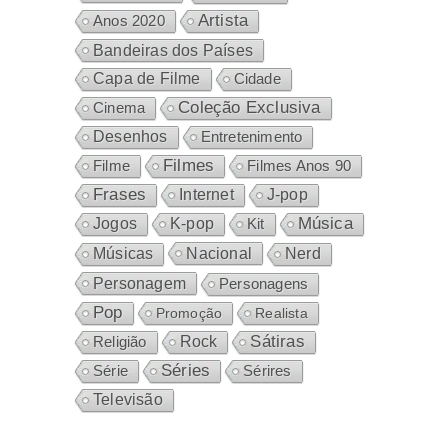
Artista
Anos 2020
Bandeiras dos Países
Capa de Filme
Cidade
Coleção Exclusiva
Cinema
Desenhos
Entretenimento
Filmes
Filme
Filmes Anos 90
Frases
Internet
J-pop
Música
Jogos
K-pop
Kit
Nacional
Músicas
Nerd
Personagem
Personagens
Pop
Promoção
Realista
Sátiras
Rock
Religião
Séries
Sérires
Série
Televisão