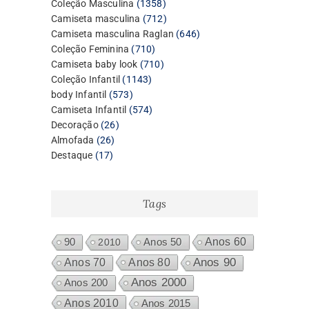
1358
Coleção Masculina
1358
produtos
712
Camiseta masculina
712
produtos
646
Camiseta masculina Raglan
646
710
produtos
Coleção Feminina
710
produtos
710
Camiseta baby look
710
1143
produtos
Coleção Infantil
1143
573
produtos
body Infantil
573
produtos
574
Camiseta Infantil
574
26
produtos
Decoração
26
26
produtos
Almofada
26
17
produtos
Destaque
17
produtos
Tags
Anos 60
90
2010
Anos 50
Anos 80
Anos 90
Anos 70
Anos 2000
Anos 200
Anos 2010
Anos 2015