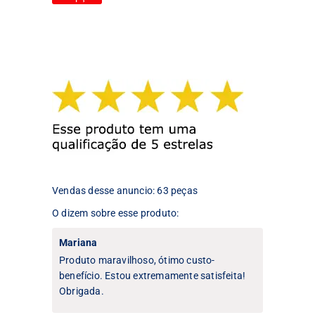
produto
tem
tem
várias
várias
variantes.
variantes.
As
As
opções
opções
podem
podem
ser
ser
escolhidas
escolhidas
na
na
página
página
do
do
produto
produto
Vendas desse anuncio: 63 peças
O dizem sobre esse produto:
Mariana
Produto maravilhoso, ótimo custo-
benefício. Estou extremamente satisfeita!
Obrigada.