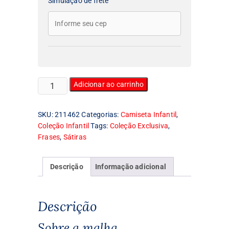
Simulação de frete
Camiseta
Adicionar ao carrinho
Infantil
The
SKU:
211462
Categorias:
Camiseta Infantil
,
Molejo
Coleção Infantil
Tags:
Coleção Exclusiva
,
(estilo
Frases
,
Sátiras
Beatles)
quantidade
Descrição
Informação adicional
Descrição
Sobre a malha