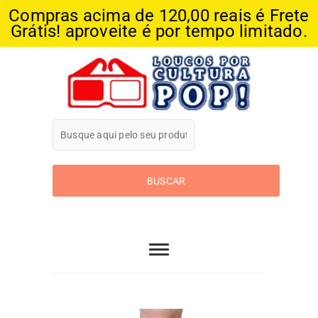
Compras acima de 120,00 reais é Frete
Grátis! aproveite é por tempo limitado.
Skip
to
content
Loucos Por
Cultura Pop