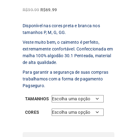
O
O
R$
99.99
R$
69.99
preço
preço
original
atual
Disponível nas cores preta e branca nos
era:
é:
tamanhos P, M, G, GG.
R$99.99.
R$69.99.
Veste muito bem, o caimento é perfeito,
extremamente confortável. Confeccionada em
malha 100% algodão 30.1 Penteada, material
de alta qualidade.
Para garantir a segurança de suas compras
trabalhamos com a forma de pagamento
Pagseguro.
TAMANHOS
CORES