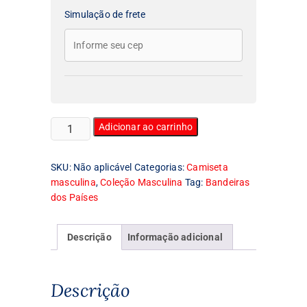
Simulação de frete
Camiseta
Adicionar ao carrinho
Masculina
Bandeira
SKU:
Não aplicável
Categorias:
Camiseta
da
masculina
,
Coleção Masculina
Tag:
Bandeiras
Colômbia
dos Países
quantidade
Descrição
Informação adicional
Descrição