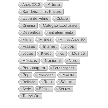
Artista
Anos 2020
Bandeiras dos Países
Capa de Filme
Cidade
Coleção Exclusiva
Cinema
Desenhos
Entretenimento
Filmes
Filme
Filmes Anos 90
Frases
Internet
J-pop
Música
Jogos
K-pop
Kit
Nacional
Músicas
Nerd
Personagem
Personagens
Pop
Promoção
Realista
Sátiras
Rock
Religião
Séries
Sérires
Série
Televisão