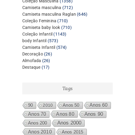
1358
Coleção Masculina
1358
produtos
712
Camiseta masculina
712
produtos
646
Camiseta masculina Raglan
646
710
produtos
Coleção Feminina
710
produtos
710
Camiseta baby look
710
1143
produtos
Coleção Infantil
1143
573
produtos
body Infantil
573
produtos
574
Camiseta Infantil
574
26
produtos
Decoração
26
26
produtos
Almofada
26
17
produtos
Destaque
17
produtos
Tags
Anos 60
90
2010
Anos 50
Anos 80
Anos 90
Anos 70
Anos 2000
Anos 200
Anos 2010
Anos 2015