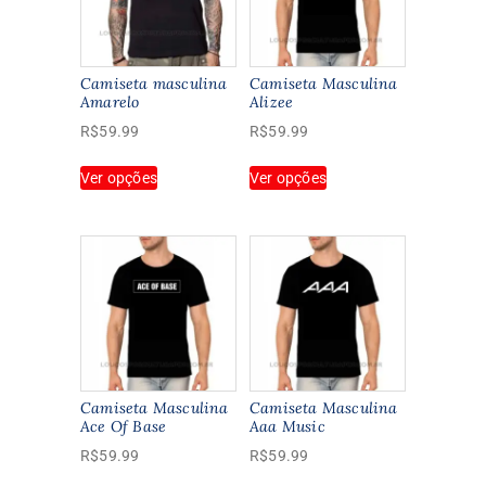
Camiseta masculina
Camiseta Masculina
Amarelo
Alizee
R$
59.99
R$
59.99
Este
Este
Ver opções
Ver opções
produto
produto
tem
tem
várias
várias
variantes.
variantes.
As
As
opções
opções
podem
podem
ser
ser
escolhidas
escolhidas
na
na
Camiseta Masculina
Camiseta Masculina
página
página
Ace Of Base
Aaa Music
do
do
R$
59.99
R$
59.99
produto
produto
Este
Este