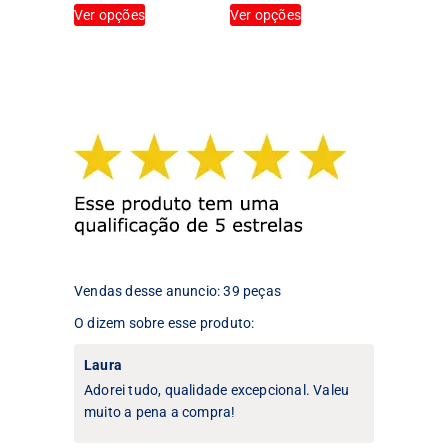
Ver opções
Ver opções
produto
produto
tem
tem
várias
várias
variantes.
variantes.
As
As
opções
opções
podem
podem
ser
ser
escolhidas
escolhidas
na
na
página
página
do
do
produto
produto
Vendas desse anuncio: 39 peças
O dizem sobre esse produto:
Laura
Adorei tudo, qualidade excepcional. Valeu
muito a pena a compra!