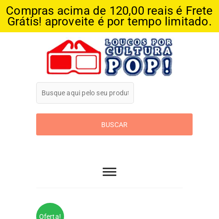
Compras acima de 120,00 reais é Frete
Grátis! aproveite é por tempo limitado.
Skip
to
content
Loucos Por
Cultura Pop
Oferta!