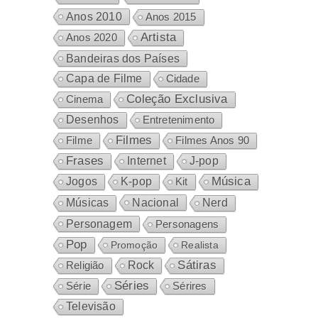
Anos 2010
Anos 2015
Artista
Anos 2020
Bandeiras dos Países
Capa de Filme
Cidade
Coleção Exclusiva
Cinema
Desenhos
Entretenimento
Filmes
Filme
Filmes Anos 90
Frases
Internet
J-pop
Música
Jogos
K-pop
Kit
Nacional
Músicas
Nerd
Personagem
Personagens
Pop
Promoção
Realista
Sátiras
Rock
Religião
Séries
Sérires
Série
Televisão