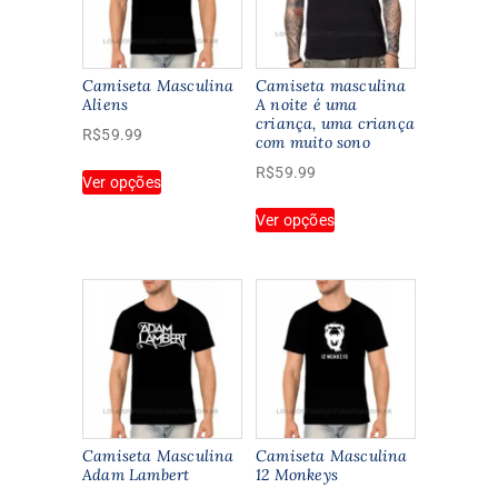
Camiseta Masculina
Camiseta masculina
Aliens
A noite é uma
criança, uma criança
R$
59.99
com muito sono
Este
R$
59.99
Ver opções
produto
Este
tem
Ver opções
produto
várias
tem
variantes.
várias
As
variantes.
opções
As
podem
opções
ser
podem
escolhidas
ser
na
escolhidas
página
na
Camiseta Masculina
Camiseta Masculina
do
página
Adam Lambert
12 Monkeys
produto
do