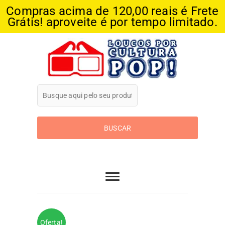
Compras acima de 120,00 reais é Frete
Grátis! aproveite é por tempo limitado.
Skip
to
content
Loucos Por
Cultura Pop
Oferta!