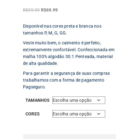
O
O
R$
99.99
R$
69.99
preço
preço
original
atual
Disponível nas cores preta e branca nos
era:
é:
tamanhos P, M, G, GG.
R$99.99.
R$69.99.
Veste muito bem, o caimento é perfeito,
extremamente confortável. Confeccionada em
malha 100% algodão 30.1 Penteada, material
de alta qualidade.
Para garantir a segurança de suas compras
trabalhamos com a forma de pagamento
Pagseguro.
TAMANHOS
CORES