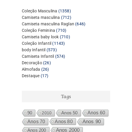
1358
Coleção Masculina
1358
produtos
712
Camiseta masculina
712
produtos
646
Camiseta masculina Raglan
646
710
produtos
Coleção Feminina
710
produtos
710
Camiseta baby look
710
1143
produtos
Coleção Infantil
1143
573
produtos
body Infantil
573
produtos
574
Camiseta Infantil
574
26
produtos
Decoração
26
26
produtos
Almofada
26
17
produtos
Destaque
17
produtos
Tags
Anos 60
90
2010
Anos 50
Anos 80
Anos 90
Anos 70
Anos 2000
Anos 200