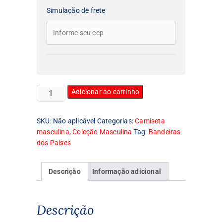
Simulação de frete
Camiseta
Adicionar ao carrinho
Masculina
Bandeira
SKU:
Não aplicável
Categorias:
Camiseta
da
masculina
,
Coleção Masculina
Tag:
Bandeiras
Escócia
dos Países
quantidade
Descrição
Informação adicional
Descrição