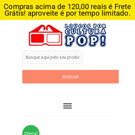
Compras acima de 120,00 reais é Frete
Grátis! aproveite é por tempo limitado.
Skip
to
content
Loucos Por
Cultura Pop
Oferta!