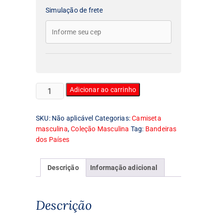
Simulação de frete
Camiseta
Adicionar ao carrinho
Masculina
Bandeira
SKU:
Não aplicável
Categorias:
Camiseta
da
masculina
,
Coleção Masculina
Tag:
Bandeiras
Itália
dos Países
quantidade
Descrição
Informação adicional
Descrição