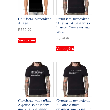
Camiseta Masculina
Camiseta masculina
Alizee
14 letras, 4 palavras e
1 favor. Cuide da sua
R$
59.99
vida
Este
R$
59.99
Ver opções
produto
Este
tem
Ver opções
produto
várias
tem
variantes.
várias
As
variantes.
opções
As
podem
opções
ser
podem
escolhidas
ser
na
escolhidas
página
na
Camiseta masculina
Camiseta masculina
do
página
A gente só descobre
A noite é uma
produto
que é feio, quando
criança, uma criança
do