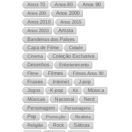
Anos 80
Anos 90
Anos 70
Anos 2000
Anos 200
Anos 2010
Anos 2015
Artista
Anos 2020
Bandeiras dos Países
Capa de Filme
Cidade
Coleção Exclusiva
Cinema
Desenhos
Entretenimento
Filmes
Filme
Filmes Anos 90
Frases
Internet
J-pop
Música
Jogos
K-pop
Kit
Nacional
Músicas
Nerd
Personagem
Personagens
Pop
Promoção
Realista
Sátiras
Rock
Religião