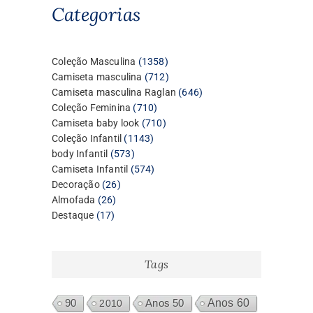
Categorias
1358
Coleção Masculina
1358
produtos
712
Camiseta masculina
712
produtos
646
Camiseta masculina Raglan
646
710
produtos
Coleção Feminina
710
produtos
710
Camiseta baby look
710
1143
produtos
Coleção Infantil
1143
573
produtos
body Infantil
573
produtos
574
Camiseta Infantil
574
26
produtos
Decoração
26
26
produtos
Almofada
26
17
produtos
Destaque
17
produtos
Tags
Anos 60
90
2010
Anos 50