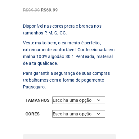
O
O
R$
99.99
R$
69.99
preço
preço
original
atual
Disponível nas cores preta e branca nos
era:
é:
tamanhos P, M, G, GG.
R$99.99.
R$69.99.
Veste muito bem, o caimento é perfeito,
extremamente confortável. Confeccionada em
malha 100% algodão 30.1 Penteada, material
de alta qualidade.
Para garantir a segurança de suas compras
trabalhamos com a forma de pagamento
Pagseguro.
TAMANHOS
CORES