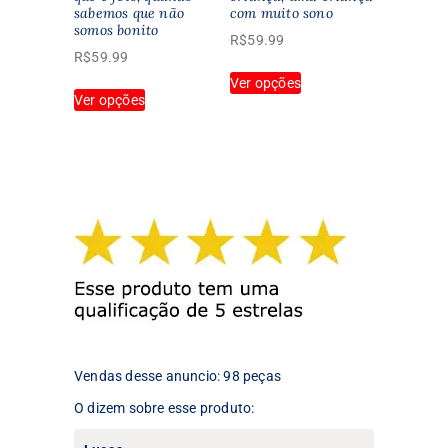
sabemos que não
com muito sono
produto
somos bonito
R$
59.99
R$
59.99
Este
Ver opções
Este
produto
Ver opções
produto
tem
tem
várias
várias
variantes.
variantes.
As
As
opções
opções
podem
podem
ser
ser
escolhidas
escolhidas
na
na
página
página
do
do
produto
produto
Vendas desse anuncio: 98 peças
O dizem sobre esse produto: