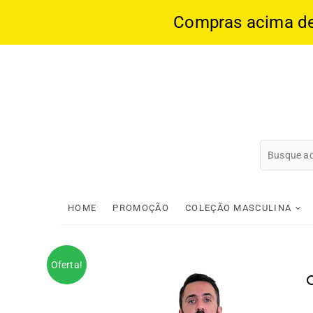
Compras acima de 1
Skip
to
content
HOME
PROMOÇÃO
COLEÇÃO MASCULINA
Oferta!