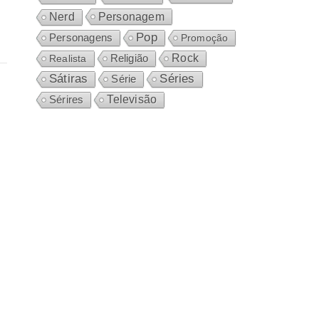
Personagem
Nerd
Pop
Personagens
Promoção
Rock
Realista
Religião
Sátiras
Séries
Série
Sérires
Televisão