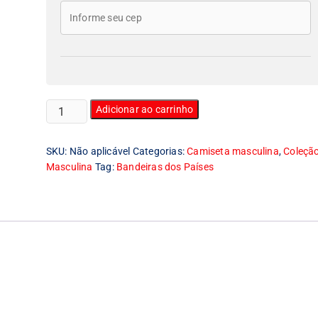
Camiseta
Adicionar ao carrinho
Masculina
Bandeira
SKU:
Não aplicável
Categorias:
Camiseta masculina
,
Coleçã
da
Masculina
Tag:
Bandeiras dos Países
Rússia
quantidade