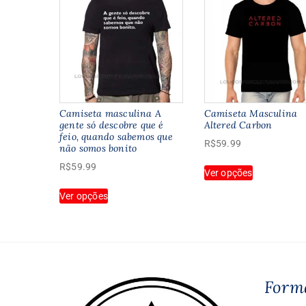
Camiseta masculina A
Camiseta Masculina
gente só descobre que é
Altered Carbon
feio, quando sabemos que
R$
59.99
não somos bonito
Este
R$
59.99
Ver opções
produto
Este
tem
Ver opções
produto
várias
tem
variantes.
várias
As
variantes.
opções
As
podem
opções
Form
ser
podem
escolhidas