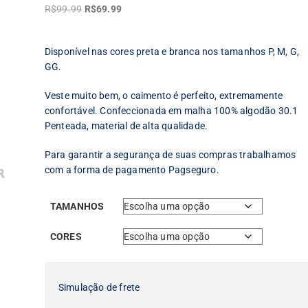
O
O
R$
99.99
R$
69.99
preço
preço
original
atual
Disponível nas cores preta e branca nos tamanhos P, M, G,
era:
é:
GG.
R$99.99.
R$69.99.
Veste muito bem, o caimento é perfeito, extremamente
confortável. Confeccionada em malha 100% algodão 30.1
Penteada, material de alta qualidade.
Para garantir a segurança de suas compras trabalhamos
com a forma de pagamento Pagseguro.
TAMANHOS
CORES
Simulação de frete