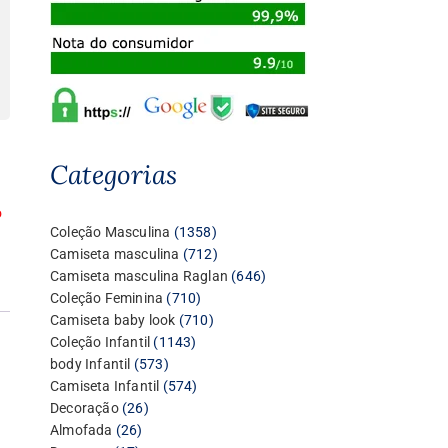
Categorias
o
1358
Coleção Masculina
1358
produtos
712
Camiseta masculina
712
produtos
646
Camiseta masculina Raglan
646
710
produtos
Coleção Feminina
710
produtos
710
Camiseta baby look
710
1143
produtos
Coleção Infantil
1143
573
produtos
body Infantil
573
produtos
574
Camiseta Infantil
574
26
produtos
Decoração
26
26
produtos
Almofada
26