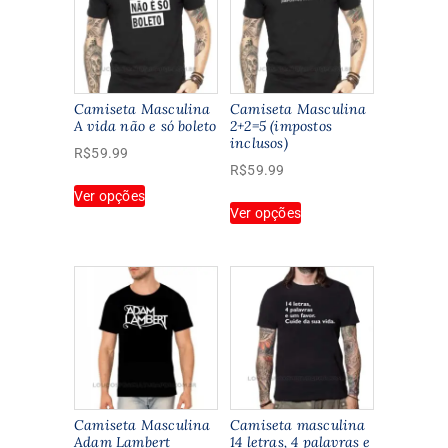
Camiseta Masculina
Camiseta Masculina
A vida não e só boleto
2+2=5 (impostos
inclusos)
R$
59.99
R$
59.99
Este
Ver opções
Este
produto
Ver opções
produto
tem
tem
várias
várias
variantes.
variantes.
As
As
opções
opções
podem
podem
ser
ser
escolhidas
escolhidas
na
na
página
Camiseta Masculina
Camiseta masculina
página
Adam Lambert
14 letras, 4 palavras e
do