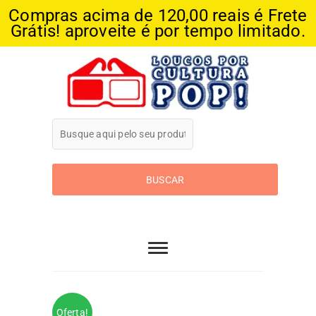
Compras acima de 120,00 reais é Frete
Grátis! aproveite é por tempo limitado.
Skip
to
content
Loucos Por
Cultura Pop
Oferta!