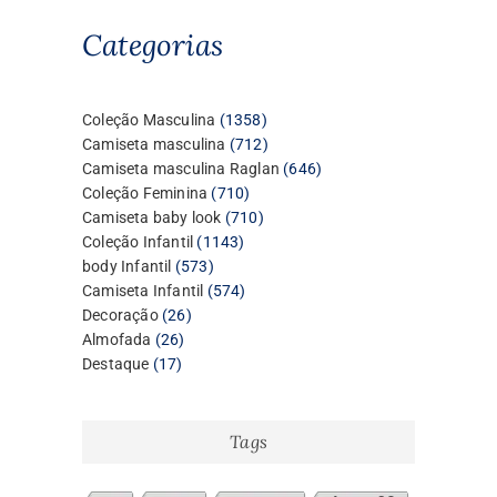
Categorias
1358
Coleção Masculina
1358
produtos
712
Camiseta masculina
712
produtos
646
Camiseta masculina Raglan
646
710
produtos
Coleção Feminina
710
produtos
710
Camiseta baby look
710
1143
produtos
Coleção Infantil
1143
573
produtos
body Infantil
573
produtos
574
Camiseta Infantil
574
26
produtos
Decoração
26
26
produtos
Almofada
26
17
produtos
Destaque
17
produtos
Tags