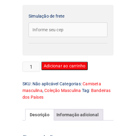
Simulação de frete
Camiseta
Adicionar ao carrinho
Masculina
Bandeira
SKU:
Não aplicável
Categorias:
Camiseta
dos
masculina
,
Coleção Masculina
Tag:
Bandeiras
Estados
dos Países
Unidos
quantidade
Descrição
Informação adicional