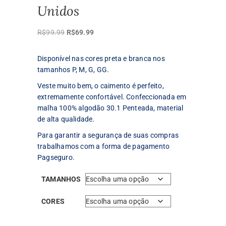
Unidos
O
O
R$
99.99
R$
69.99
preço
preço
original
atual
Disponível nas cores preta e branca nos
era:
é:
tamanhos P, M, G, GG.
R$99.99.
R$69.99.
Veste muito bem, o caimento é perfeito,
extremamente confortável. Confeccionada em
malha 100% algodão 30.1 Penteada, material
de alta qualidade.
Para garantir a segurança de suas compras
trabalhamos com a forma de pagamento
Pagseguro.
TAMANHOS
CORES