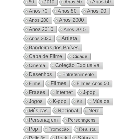
Anos 60
90
2010
Anos 50
Anos 80
Anos 90
Anos 70
Anos 2000
Anos 200
Anos 2010
Anos 2015
Artista
Anos 2020
Bandeiras dos Países
Capa de Filme
Cidade
Coleção Exclusiva
Cinema
Desenhos
Entretenimento
Filmes
Filme
Filmes Anos 90
Frases
Internet
J-pop
Música
Jogos
K-pop
Kit
Nacional
Músicas
Nerd
Personagem
Personagens
Pop
Promoção
Realista
Sátiras
Rock
Religião