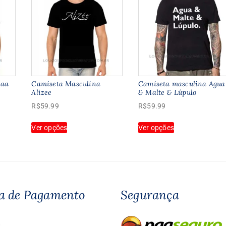
Aaa
Camiseta Masculina
Camiseta masculina Agua
Alizee
& Malte & Lúpulo
R$
59.99
R$
59.99
Este
Este
Ver opções
Ver opções
produto
produto
tem
tem
várias
várias
variantes.
variantes.
As
As
opções
opções
a de Pagamento
Segurança
podem
podem
ser
ser
escolhidas
escolhidas