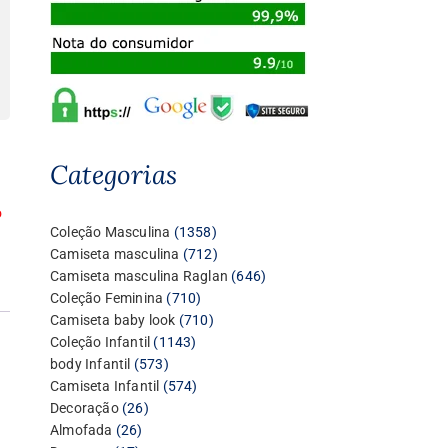
Categorias
o
1358
Coleção Masculina
1358
produtos
712
Camiseta masculina
712
produtos
646
Camiseta masculina Raglan
646
710
produtos
Coleção Feminina
710
produtos
710
Camiseta baby look
710
1143
produtos
Coleção Infantil
1143
573
produtos
body Infantil
573
produtos
574
Camiseta Infantil
574
26
produtos
Decoração
26
26
produtos
Almofada
26