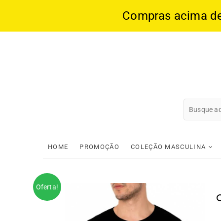
Compras acima de 1
Skip
to
content
HOME
PROMOÇÃO
COLEÇÃO MASCULINA
Oferta!