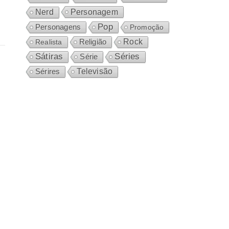
Personagem
Nerd
Pop
Personagens
Promoção
Rock
Realista
Religião
Sátiras
Séries
Série
Sérires
Televisão