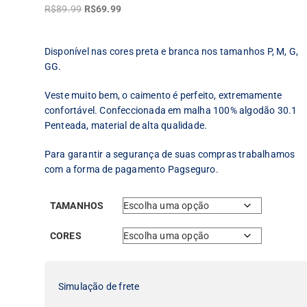
O
O
R$
89.99
R$
69.99
preço
preço
original
atual
Disponível nas cores preta e branca nos tamanhos P, M, G,
era:
é:
GG.
R$89.99.
R$69.99.
Veste muito bem, o caimento é perfeito, extremamente
confortável. Confeccionada em malha 100% algodão 30.1
Penteada, material de alta qualidade.
Para garantir a segurança de suas compras trabalhamos
com a forma de pagamento Pagseguro.
TAMANHOS
CORES
Simulação de frete