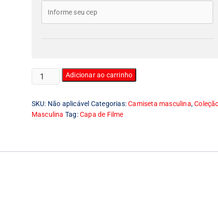
Camiseta
Adicionar ao carrinho
Masculina
Halloween
SKU:
Não aplicável
Categorias:
Camiseta masculina
,
Coleçã
Capa
Masculina
Tag:
Capa de Filme
quantidade