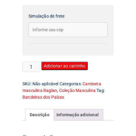
Simulação de frete
Camiseta
Adicionar ao carrinho
Masculina
Raglan
SKU:
Não aplicável
Categorias:
Camiseta
Bandeira
masculina Raglan
,
Coleção Masculina
Tag:
da
Bandeiras dos Países
Colômbia
quantidade
Descrição
Informação adicional