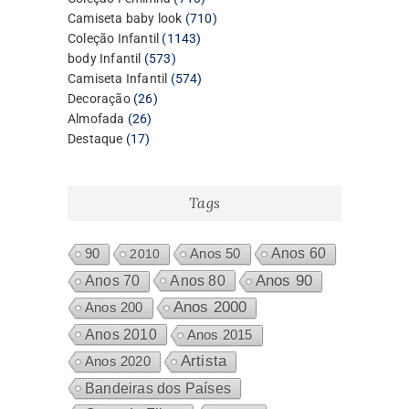
produtos
710
Camiseta baby look
710
1143
produtos
Coleção Infantil
1143
573
produtos
body Infantil
573
produtos
574
Camiseta Infantil
574
26
produtos
Decoração
26
26
produtos
Almofada
26
17
produtos
Destaque
17
produtos
Tags
Anos 60
90
2010
Anos 50
Anos 80
Anos 90
Anos 70
Anos 2000
Anos 200
Anos 2010
Anos 2015
Artista
Anos 2020
Bandeiras dos Países