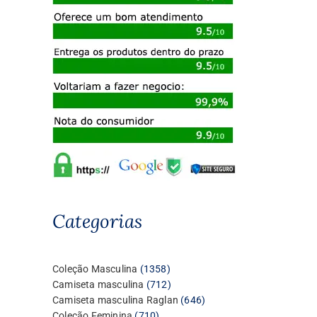
Categorias
1358
Coleção Masculina
1358
produtos
712
Camiseta masculina
712
produtos
646
Camiseta masculina Raglan
646
710
produtos
Coleção Feminina
710