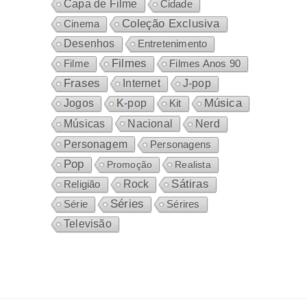
Capa de Filme
Cidade
Coleção Exclusiva
Cinema
Desenhos
Entretenimento
Filmes
Filme
Filmes Anos 90
Frases
Internet
J-pop
Música
Jogos
K-pop
Kit
Nacional
Músicas
Nerd
Personagem
Personagens
Pop
Promoção
Realista
Sátiras
Rock
Religião
Séries
Sérires
Série
Televisão