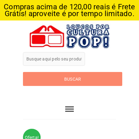
Compras acima de 120,00 reais é Frete
Grátis! aproveite é por tempo limitado.
Skip
to
content
Loucos Por
Cultura Pop
Oferta!