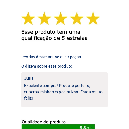
As
opções
opções
podem
podem
ser
ser
escolhidas
escolhidas
na
na
página
página
do
do
produto
produto
Vendas desse anuncio: 33 peças
O dizem sobre esse produto:
Júlia
Excelente compra! Produto perfeito,
superou minhas expectativas. Estou muito
feliz!