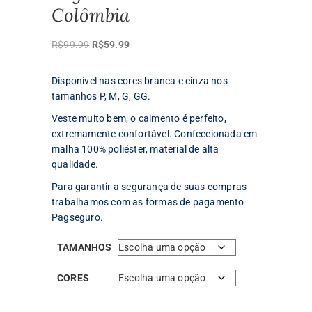
Colômbia
O
O
R$
99.99
R$
59.99
preço
preço
original
atual
Disponível nas cores branca e cinza nos
era:
é:
tamanhos P, M, G, GG.
R$99.99.
R$59.99.
Veste muito bem, o caimento é perfeito,
extremamente confortável. Confeccionada em
malha 100% poliéster, material de alta
qualidade.
Para garantir a segurança de suas compras
trabalhamos com as formas de pagamento
Pagseguro.
TAMANHOS
CORES