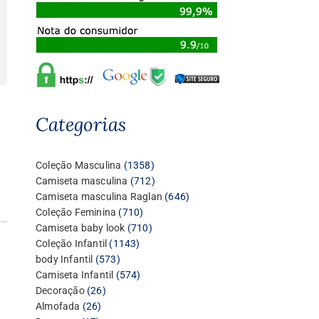
Categorias
1358
Coleção Masculina
1358
produtos
712
Camiseta masculina
712
produtos
646
Camiseta masculina Raglan
646
710
produtos
Coleção Feminina
710
produtos
710
Camiseta baby look
710
1143
produtos
Coleção Infantil
1143
573
produtos
body Infantil
573
produtos
574
Camiseta Infantil
574
26
produtos
Decoração
26
26
produtos
Almofada
26