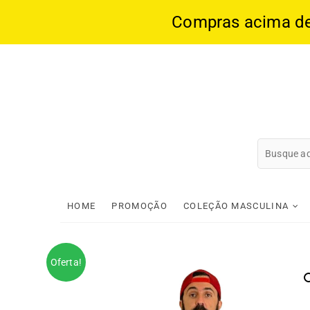
Compras acima de 1
Skip
to
content
HOME
PROMOÇÃO
COLEÇÃO MASCULINA
Oferta!