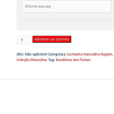
Camiseta
Adicionar ao carrinho
Masculina
Raglan
SKU:
Não aplicável
Categorias:
Camiseta masculina Raglan
,
Bandeira
Coleção Masculina
Tag:
Bandeiras dos Países
da
Irlanda
quantidade