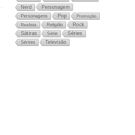
Personagem
Nerd
Pop
Personagens
Promoção
Rock
Realista
Religião
Sátiras
Séries
Série
Sérires
Televisão