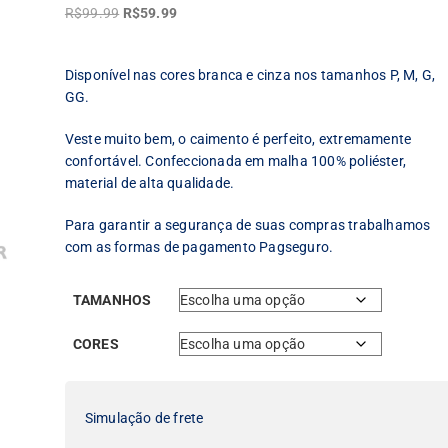
O
O
R$
99.99
R$
59.99
preço
preço
original
atual
Disponível nas cores branca e cinza nos tamanhos P, M, G,
era:
é:
GG.
R$99.99.
R$59.99.
Veste muito bem, o caimento é perfeito, extremamente
confortável. Confeccionada em malha 100% poliéster,
material de alta qualidade.
Para garantir a segurança de suas compras trabalhamos
com as formas de pagamento Pagseguro.
TAMANHOS
CORES
Simulação de frete