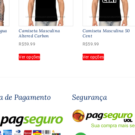
Agua
Camiseta Masculina
Camiseta Masculina 50
Altered Carbon
Cent
R$
59.99
R$
59.99
Este
Este
Ver opções
Ver opções
produto
produto
tem
tem
várias
várias
variantes.
variantes.
As
As
opções
opções
a de Pagamento
Segurança
podem
podem
ser
ser
escolhidas
escolhidas
na
na
página
página
do
do