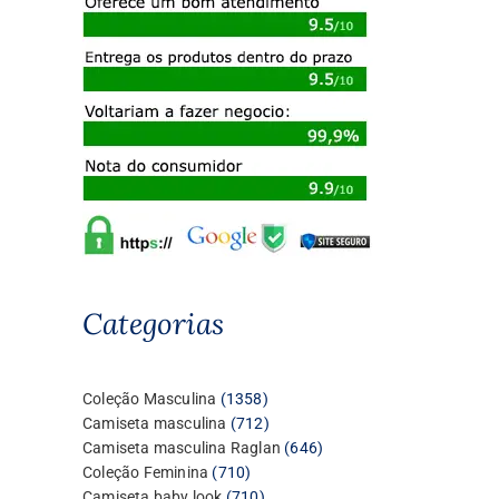
Categorias
1358
Coleção Masculina
1358
produtos
712
Camiseta masculina
712
produtos
646
Camiseta masculina Raglan
646
710
produtos
Coleção Feminina
710
produtos
710
Camiseta baby look
710