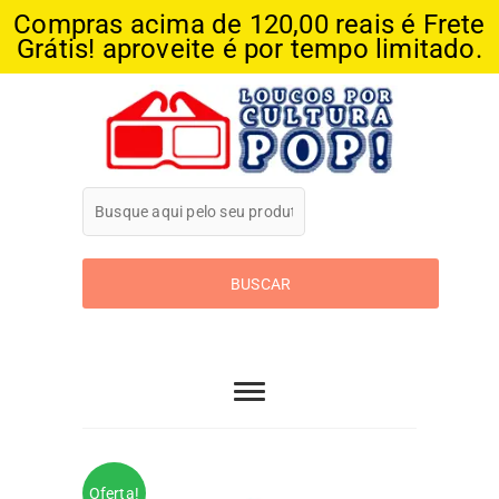
Compras acima de 120,00 reais é Frete
Grátis! aproveite é por tempo limitado.
Skip
to
content
Loucos Por
Cultura Pop
Oferta!