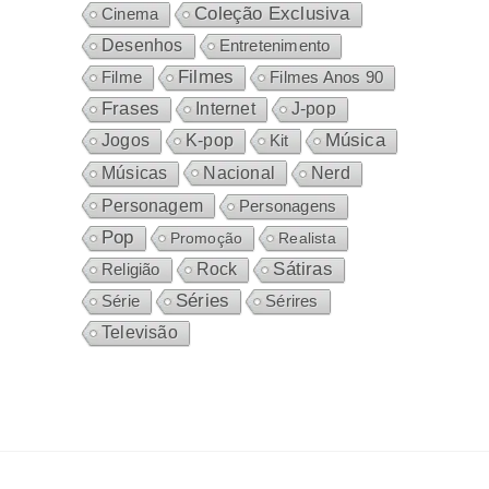
Coleção Exclusiva
Cinema
Desenhos
Entretenimento
Filmes
Filme
Filmes Anos 90
Frases
Internet
J-pop
Música
Jogos
K-pop
Kit
Nacional
Músicas
Nerd
Personagem
Personagens
Pop
Promoção
Realista
Sátiras
Rock
Religião
Séries
Sérires
Série
Televisão