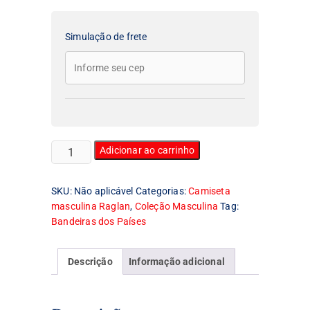
Simulação de frete
Camiseta
Adicionar ao carrinho
Masculina
Raglan
SKU:
Não aplicável
Categorias:
Camiseta
Bandeira
masculina Raglan
,
Coleção Masculina
Tag:
de
Bandeiras dos Países
Portugal
quantidade
Descrição
Informação adicional