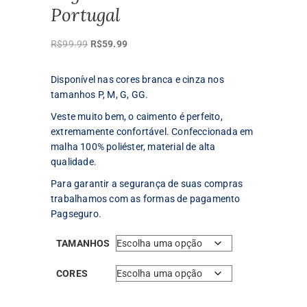
Portugal
O
O
R$
99.99
R$
59.99
preço
preço
original
atual
Disponível nas cores branca e cinza nos
era:
é:
tamanhos P, M, G, GG.
R$99.99.
R$59.99.
Veste muito bem, o caimento é perfeito,
extremamente confortável. Confeccionada em
malha 100% poliéster, material de alta
qualidade.
Para garantir a segurança de suas compras
trabalhamos com as formas de pagamento
Pagseguro.
TAMANHOS
CORES