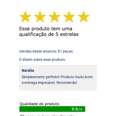
As
opções
opções
podem
podem
ser
ser
escolhidas
escolhidas
na
na
página
página
do
do
produto
produto
Vendas desse anuncio: 81 peças
O dizem sobre esse produto:
Natália
Simplesmente perfeito! Produto muito bom
e entrega impecável. Recomendo!