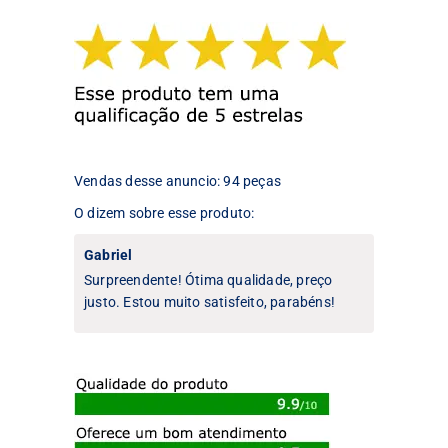
opções
opções
podem
podem
ser
ser
escolhidas
escolhidas
na
na
página
página
do
do
produto
produto
Vendas desse anuncio: 94 peças
O dizem sobre esse produto:
Gabriel
Surpreendente! Ótima qualidade, preço
justo. Estou muito satisfeito, parabéns!