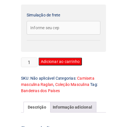
Simulação de frete
Camiseta
Adicionar ao carrinho
Masculina
Raglan
SKU:
Não aplicável
Categorias:
Camiseta
Bandeira
masculina Raglan
,
Coleção Masculina
Tag:
do
Bandeiras dos Países
Uruguai
quantidade
Descrição
Informação adicional