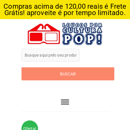
Compras acima de 120,00 reais é Frete
Grátis! aproveite é por tempo limitado.
Skip
to
content
Loucos Por
Cultura Pop
Oferta!