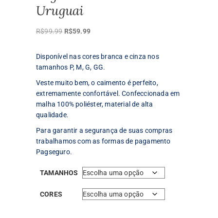
Uruguai
O
O
R$
99.99
R$
59.99
preço
preço
original
atual
Disponível nas cores branca e cinza nos
era:
é:
tamanhos P, M, G, GG.
R$99.99.
R$59.99.
Veste muito bem, o caimento é perfeito,
extremamente confortável. Confeccionada em
malha 100% poliéster, material de alta
qualidade.
Para garantir a segurança de suas compras
trabalhamos com as formas de pagamento
Pagseguro.
TAMANHOS
CORES