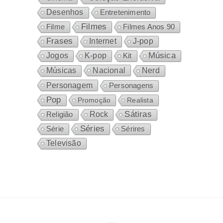
Desenhos
Entretenimento
Filmes
Filme
Filmes Anos 90
Frases
Internet
J-pop
Música
Jogos
K-pop
Kit
Nacional
Músicas
Nerd
Personagem
Personagens
Pop
Promoção
Realista
Sátiras
Rock
Religião
Séries
Sérires
Série
Televisão