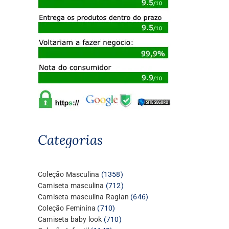
Categorias
1358
Coleção Masculina
1358
produtos
712
Camiseta masculina
712
produtos
646
Camiseta masculina Raglan
646
710
produtos
Coleção Feminina
710
produtos
710
Camiseta baby look
710