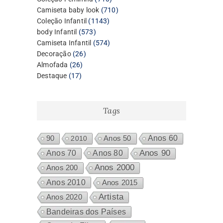
produtos
710
Camiseta baby look
710
1143
produtos
Coleção Infantil
1143
573
produtos
body Infantil
573
produtos
574
Camiseta Infantil
574
26
produtos
Decoração
26
26
produtos
Almofada
26
17
produtos
Destaque
17
produtos
Tags
Anos 60
90
2010
Anos 50
Anos 80
Anos 90
Anos 70
Anos 2000
Anos 200
Anos 2010
Anos 2015
Artista
Anos 2020
Bandeiras dos Países