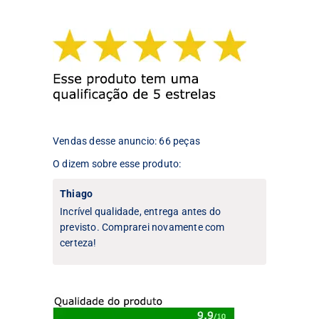
As
opções
opções
podem
podem
ser
ser
escolhidas
escolhidas
na
na
página
página
do
do
produto
produto
Vendas desse anuncio: 66 peças
O dizem sobre esse produto:
Thiago
Incrível qualidade, entrega antes do
previsto. Comprarei novamente com
certeza!