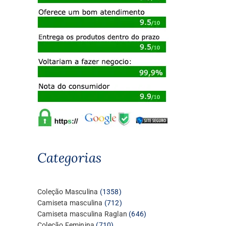
Categorias
1358
Coleção Masculina
1358
produtos
712
Camiseta masculina
712
produtos
646
Camiseta masculina Raglan
646
710
produtos
Coleção Feminina
710