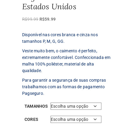
Estados Unidos
O
O
R$
99.99
R$
59.99
preço
preço
original
atual
Disponível nas cores branca e cinza nos
era:
é:
tamanhos P, M, G, GG.
R$99.99.
R$59.99.
Veste muito bem, o caimento é perfeito,
extremamente confortável. Confeccionada em
malha 100% poliéster, material de alta
qualidade.
Para garantir a segurança de suas compras
trabalhamos com as formas de pagamento
Pagseguro.
TAMANHOS
CORES