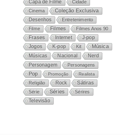
Capa de Filme
Cidade
Coleção Exclusiva
Cinema
Desenhos
Entretenimento
Filmes
Filme
Filmes Anos 90
Frases
Internet
J-pop
Música
Jogos
K-pop
Kit
Nacional
Músicas
Nerd
Personagem
Personagens
Pop
Promoção
Realista
Sátiras
Rock
Religião
Séries
Sérires
Série
Televisão