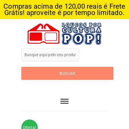
Compras acima de 120,00 reais é Frete
Grátis! aproveite é por tempo limitado.
Skip
to
content
Loucos Por
Cultura Pop
Oferta!