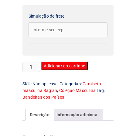
Simulação de frete
Camiseta
Adicionar ao carrinho
Masculina
Raglan
SKU:
Não aplicável
Categorias:
Camiseta
Bandeira
masculina Raglan
,
Coleção Masculina
Tag:
dos
Bandeiras dos Países
Estados
Unidos
quantidade
Descrição
Informação adicional