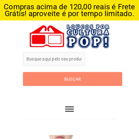
Compras acima de 120,00 reais é Frete
Grátis! aproveite é por tempo limitado.
Skip
to
content
Loucos Por
Cultura Pop