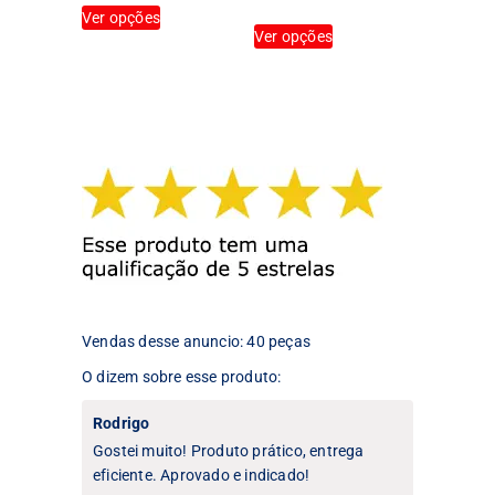
Este
produto
produto
Ver opções
Este
produto
Ver opções
produto
tem
tem
várias
várias
variantes.
variantes.
As
As
opções
opções
podem
podem
ser
ser
escolhidas
escolhidas
na
na
página
página
do
do
produto
produto
Vendas desse anuncio: 40 peças
O dizem sobre esse produto:
Rodrigo
Gostei muito! Produto prático, entrega
eficiente. Aprovado e indicado!