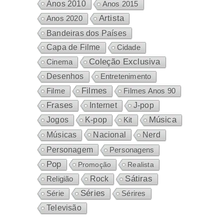
Anos 2010
Anos 2015
Artista
Anos 2020
Bandeiras dos Países
Capa de Filme
Cidade
Coleção Exclusiva
Cinema
Desenhos
Entretenimento
Filmes
Filme
Filmes Anos 90
Frases
Internet
J-pop
Música
Jogos
K-pop
Kit
Nacional
Músicas
Nerd
Personagem
Personagens
Pop
Promoção
Realista
Sátiras
Rock
Religião
Séries
Sérires
Série
Televisão