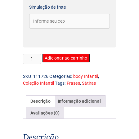
Simulação de frete
Body
Adicionar ao carrinho
Infantil
A
SKU:
111726
Categorias:
body Infantil
,
pé‚
Coleção Infantil
Tags:
Frases
,
Sátiras
não
costuma
falhar
Descrição
Informação adicional
quantidade
Avaliações (0)
Descrição