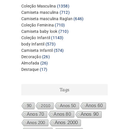
1358
Coleção Masculina
1358
produtos
712
Camiseta masculina
712
produtos
646
Camiseta masculina Raglan
646
710
produtos
Coleção Feminina
710
produtos
710
Camiseta baby look
710
1143
produtos
Coleção Infantil
1143
573
produtos
body Infantil
573
produtos
574
Camiseta Infantil
574
26
produtos
Decoração
26
26
produtos
Almofada
26
17
produtos
Destaque
17
produtos
Tags
Anos 60
90
2010
Anos 50
Anos 80
Anos 90
Anos 70
Anos 2000
Anos 200