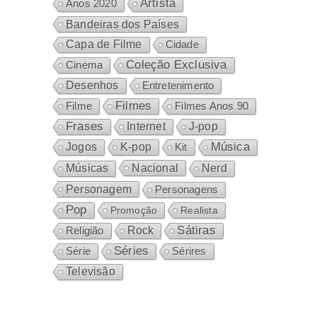
Artista
Anos 2020
Bandeiras dos Países
Capa de Filme
Cidade
Coleção Exclusiva
Cinema
Desenhos
Entretenimento
Filmes
Filme
Filmes Anos 90
Frases
Internet
J-pop
Música
Jogos
K-pop
Kit
Nacional
Músicas
Nerd
Personagem
Personagens
Pop
Promoção
Realista
Sátiras
Rock
Religião
Séries
Sérires
Série
Televisão