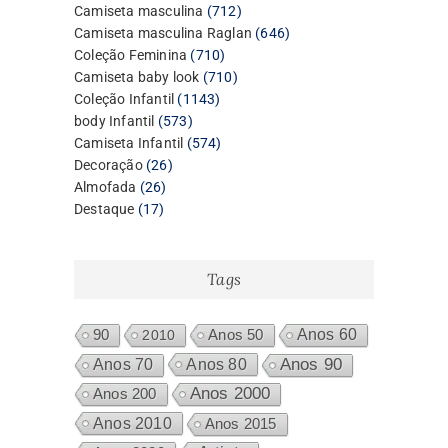
produtos
712
Camiseta masculina
712
produtos
646
Camiseta masculina Raglan
646
710
produtos
Coleção Feminina
710
produtos
710
Camiseta baby look
710
1143
produtos
Coleção Infantil
1143
573
produtos
body Infantil
573
produtos
574
Camiseta Infantil
574
26
produtos
Decoração
26
26
produtos
Almofada
26
17
produtos
Destaque
17
produtos
Tags
Anos 60
90
2010
Anos 50
Anos 80
Anos 90
Anos 70
Anos 2000
Anos 200
Anos 2010
Anos 2015