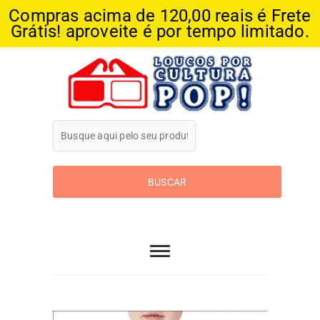
Compras acima de 120,00 reais é Frete
Grátis! aproveite é por tempo limitado.
Skip
to
content
Loucos Por
Cultura Pop