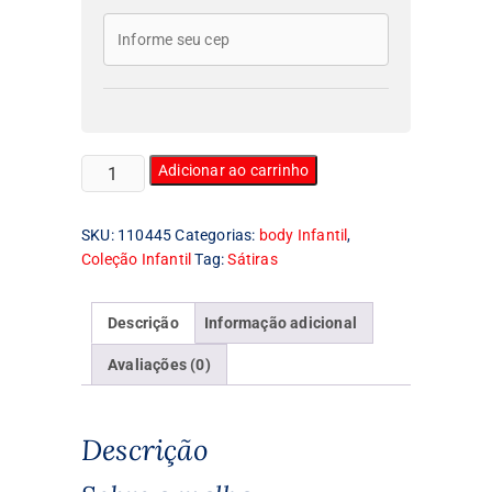
Body
Adicionar ao carrinho
Infantil
Game
SKU:
110445
Categorias:
body Infantil
,
Over
Coleção Infantil
Tag:
Sátiras
quantidade
Descrição
Informação adicional
Avaliações (0)
Descrição