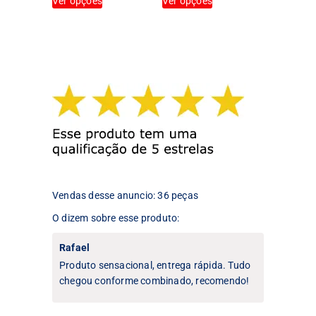
Ver opções
Ver opções
produto
produto
tem
tem
várias
várias
variantes.
variantes.
As
As
opções
opções
podem
podem
ser
ser
escolhidas
escolhidas
na
na
página
página
do
do
produto
produto
Vendas desse anuncio: 36 peças
O dizem sobre esse produto:
Rafael
Produto sensacional, entrega rápida. Tudo
chegou conforme combinado, recomendo!