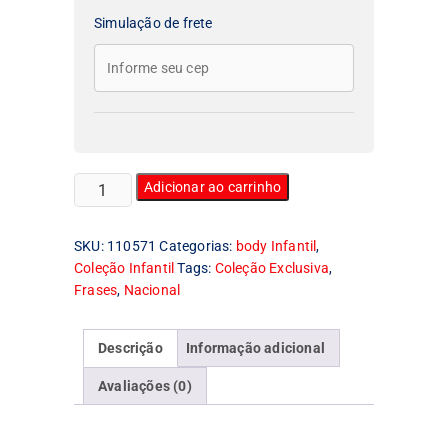
Simulação de frete
Body
Adicionar ao carrinho
Infantil
I
SKU:
110571
Categorias:
body Infantil
,
Love
Coleção Infantil
Tags:
Coleção Exclusiva
,
mato
Frases
,
Nacional
Grosso
do
Sul
Descrição
Informação adicional
quantidade
Avaliações (0)