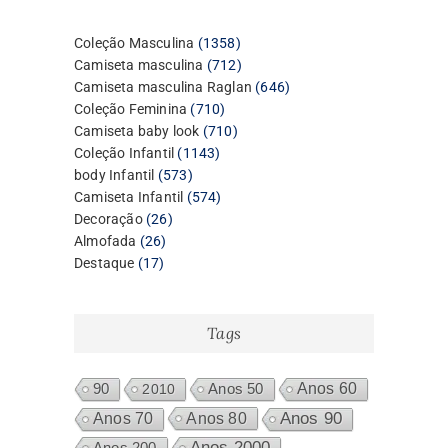
1358
Coleção Masculina
1358
produtos
712
Camiseta masculina
712
produtos
646
Camiseta masculina Raglan
646
710
produtos
Coleção Feminina
710
produtos
710
Camiseta baby look
710
1143
produtos
Coleção Infantil
1143
573
produtos
body Infantil
573
produtos
574
Camiseta Infantil
574
26
produtos
Decoração
26
26
produtos
Almofada
26
17
produtos
Destaque
17
produtos
Tags
Anos 60
90
2010
Anos 50
Anos 80
Anos 90
Anos 70
Anos 2000
Anos 200