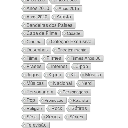
Anos 2010
Anos 2015
Artista
Anos 2020
Bandeiras dos Países
Capa de Filme
Cidade
Coleção Exclusiva
Cinema
Desenhos
Entretenimento
Filmes
Filme
Filmes Anos 90
Frases
Internet
J-pop
Música
Jogos
K-pop
Kit
Nacional
Músicas
Nerd
Personagem
Personagens
Pop
Promoção
Realista
Sátiras
Rock
Religião
Séries
Sérires
Série
Televisão