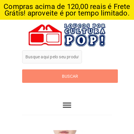
Compras acima de 120,00 reais é Frete
Grátis! aproveite é por tempo limitado.
Skip
to
content
Loucos Por
Cultura Pop