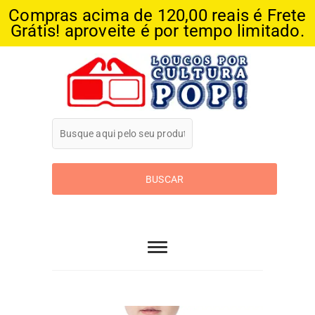
Compras acima de 120,00 reais é Frete
Grátis! aproveite é por tempo limitado.
Skip
to
content
Loucos Por
Cultura Pop