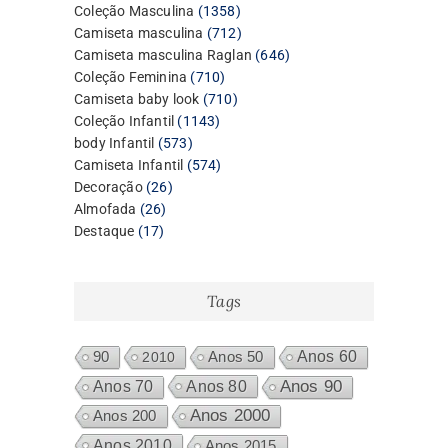
1358
Coleção Masculina
1358
produtos
712
Camiseta masculina
712
produtos
646
Camiseta masculina Raglan
646
710
produtos
Coleção Feminina
710
produtos
710
Camiseta baby look
710
1143
produtos
Coleção Infantil
1143
573
produtos
body Infantil
573
produtos
574
Camiseta Infantil
574
26
produtos
Decoração
26
26
produtos
Almofada
26
17
produtos
Destaque
17
produtos
Tags
Anos 60
90
2010
Anos 50
Anos 80
Anos 90
Anos 70
Anos 2000
Anos 200
Anos 2010
Anos 2015