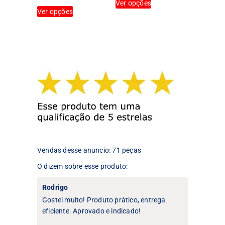
Ver opções
Este
produto
Ver opções
produto
tem
tem
várias
várias
variantes.
variantes.
As
As
opções
opções
podem
podem
ser
ser
escolhidas
escolhidas
na
na
página
página
do
do
produto
produto
Vendas desse anuncio: 71 peças
O dizem sobre esse produto:
Rodrigo
Gostei muito! Produto prático, entrega
eficiente. Aprovado e indicado!