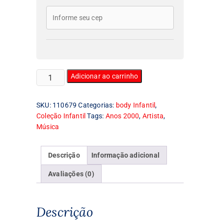
Body
Adicionar ao carrinho
Infantil
Jason
SKU:
110679
Categorias:
body Infantil
,
Marz
Coleção Infantil
Tags:
Anos 2000
,
Artista
,
quantidade
Música
Descrição
Informação adicional
Avaliações (0)
Descrição