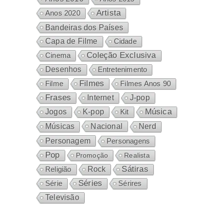
Artista
Anos 2020
Bandeiras dos Países
Capa de Filme
Cidade
Coleção Exclusiva
Cinema
Desenhos
Entretenimento
Filmes
Filme
Filmes Anos 90
Frases
Internet
J-pop
Música
Jogos
K-pop
Kit
Nacional
Músicas
Nerd
Personagem
Personagens
Pop
Promoção
Realista
Sátiras
Rock
Religião
Séries
Sérires
Série
Televisão