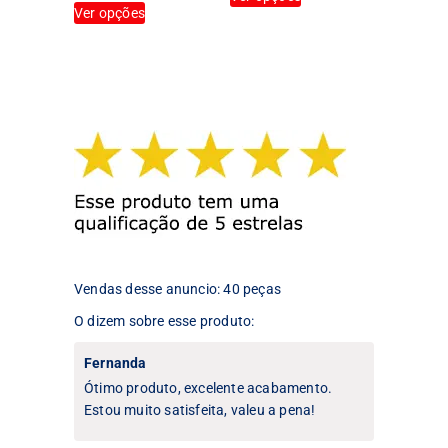
produto
Ver opções
produto
tem
tem
várias
várias
variantes.
variantes.
As
As
opções
opções
podem
podem
ser
ser
escolhidas
escolhidas
na
na
página
página
do
do
produto
produto
Vendas desse anuncio: 40 peças
O dizem sobre esse produto:
Fernanda
Ótimo produto, excelente acabamento.
Estou muito satisfeita, valeu a pena!