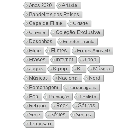
Artista
Anos 2020
Bandeiras dos Países
Capa de Filme
Cidade
Coleção Exclusiva
Cinema
Desenhos
Entretenimento
Filmes
Filme
Filmes Anos 90
Frases
Internet
J-pop
Música
Jogos
K-pop
Kit
Nacional
Músicas
Nerd
Personagem
Personagens
Pop
Promoção
Realista
Sátiras
Rock
Religião
Séries
Sérires
Série
Televisão