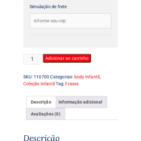
Simulação de frete
Body
Adicionar ao carrinho
Infantil
Jogador
SKU:
110700
Categorias:
body Infantil
,
Caro
Coleção Infantil
Tag:
Frases
quantidade
Descrição
Informação adicional
Avaliações (0)
Descrição