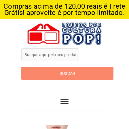
Compras acima de 120,00 reais é Frete
Grátis! aproveite é por tempo limitado.
Skip
to
content
Loucos Por
Cultura Pop