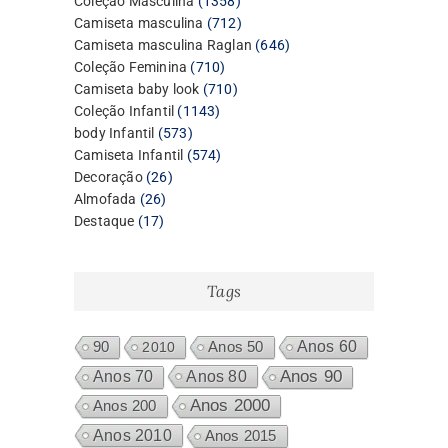
Coleção Masculina
1358
produtos
712
Camiseta masculina
712
produtos
646
Camiseta masculina Raglan
646
710
produtos
Coleção Feminina
710
produtos
710
Camiseta baby look
710
1143
produtos
Coleção Infantil
1143
573
produtos
body Infantil
573
produtos
574
Camiseta Infantil
574
26
produtos
Decoração
26
26
produtos
Almofada
26
17
produtos
Destaque
17
produtos
Tags
Anos 60
90
2010
Anos 50
Anos 80
Anos 90
Anos 70
Anos 2000
Anos 200
Anos 2010
Anos 2015