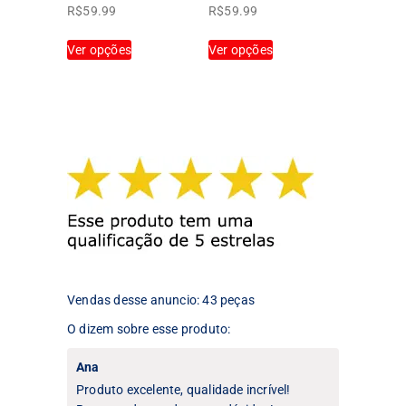
do
produto
R$
59.99
R$
59.99
produto
Este
Este
Ver opções
Ver opções
produto
produto
tem
tem
várias
várias
variantes.
variantes.
As
As
opções
opções
podem
podem
ser
ser
escolhidas
escolhidas
na
na
página
página
do
do
produto
produto
Vendas desse anuncio: 43 peças
O dizem sobre esse produto:
Ana
Produto excelente, qualidade incrível!