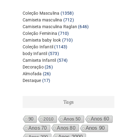
1358
Coleção Masculina
1358
produtos
712
Camiseta masculina
712
produtos
646
Camiseta masculina Raglan
646
710
produtos
Coleção Feminina
710
produtos
710
Camiseta baby look
710
1143
produtos
Coleção Infantil
1143
573
produtos
body Infantil
573
produtos
574
Camiseta Infantil
574
26
produtos
Decoração
26
26
produtos
Almofada
26
17
produtos
Destaque
17
produtos
Tags
Anos 60
90
2010
Anos 50
Anos 80
Anos 90
Anos 70
Anos 2000
Anos 200