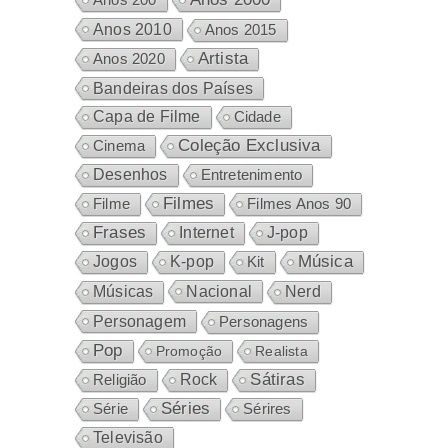
Anos 2010
Anos 2015
Artista
Anos 2020
Bandeiras dos Países
Capa de Filme
Cidade
Coleção Exclusiva
Cinema
Desenhos
Entretenimento
Filmes
Filme
Filmes Anos 90
Frases
Internet
J-pop
Música
Jogos
K-pop
Kit
Nacional
Músicas
Nerd
Personagem
Personagens
Pop
Promoção
Realista
Sátiras
Rock
Religião
Séries
Sérires
Série
Televisão