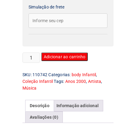
Simulação de frete
Body
Adicionar ao carrinho
Infantil
Kelly
SKU:
110742
Categorias:
body Infantil
,
Osbourne
Coleção Infantil
Tags:
Anos 2000
,
Artista
,
quantidade
Música
Descrição
Informação adicional
Avaliações (0)