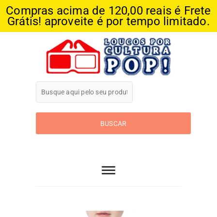
Compras acima de 120,00 reais é Frete
Grátis! aproveite é por tempo limitado.
Skip
to
content
Loucos Por
Cultura Pop