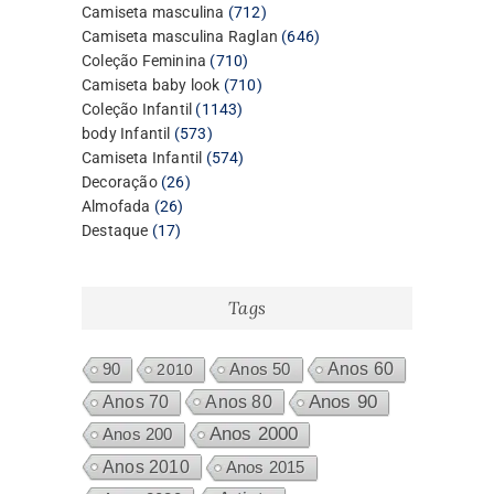
produtos
712
Camiseta masculina
712
produtos
646
Camiseta masculina Raglan
646
710
produtos
Coleção Feminina
710
produtos
710
Camiseta baby look
710
1143
produtos
Coleção Infantil
1143
573
produtos
body Infantil
573
produtos
574
Camiseta Infantil
574
26
produtos
Decoração
26
26
produtos
Almofada
26
17
produtos
Destaque
17
produtos
Tags
Anos 60
90
2010
Anos 50
Anos 80
Anos 90
Anos 70
Anos 2000
Anos 200
Anos 2010
Anos 2015