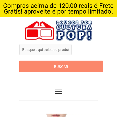
Compras acima de 120,00 reais é Frete
Grátis! aproveite é por tempo limitado.
Skip
to
content
Loucos Por
Cultura Pop