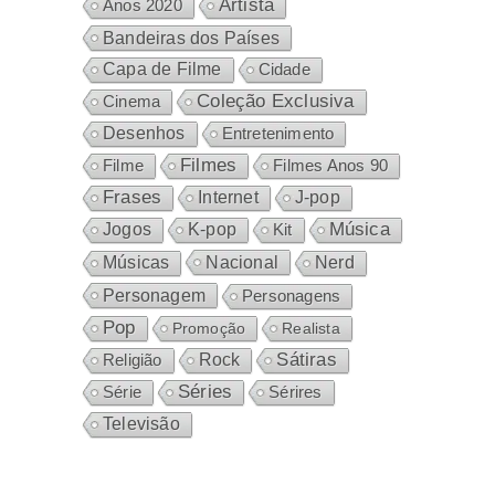
Artista
Anos 2020
Bandeiras dos Países
Capa de Filme
Cidade
Coleção Exclusiva
Cinema
Desenhos
Entretenimento
Filmes
Filme
Filmes Anos 90
Frases
Internet
J-pop
Música
Jogos
K-pop
Kit
Nacional
Músicas
Nerd
Personagem
Personagens
Pop
Promoção
Realista
Sátiras
Rock
Religião
Séries
Sérires
Série
Televisão