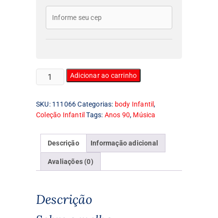
Body
Adicionar ao carrinho
Infantil
Outkast
SKU:
111066
Categorias:
body Infantil
,
quantidade
Coleção Infantil
Tags:
Anos 90
,
Música
Descrição
Informação adicional
Avaliações (0)
Descrição