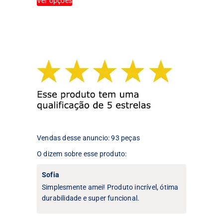
Ver opções
produto
tem
tem
várias
várias
variantes.
variantes.
As
As
opções
opções
podem
podem
ser
ser
escolhidas
escolhidas
na
na
página
página
do
do
produto
produto
Vendas desse anuncio: 93 peças
O dizem sobre esse produto:
Sofia
Simplesmente amei! Produto incrível, ótima
durabilidade e super funcional.