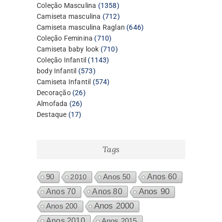
1358
Coleção Masculina
1358
produtos
712
Camiseta masculina
712
produtos
646
Camiseta masculina Raglan
646
710
produtos
Coleção Feminina
710
produtos
710
Camiseta baby look
710
1143
produtos
Coleção Infantil
1143
573
produtos
body Infantil
573
produtos
574
Camiseta Infantil
574
26
produtos
Decoração
26
26
produtos
Almofada
26
17
produtos
Destaque
17
produtos
Tags
Anos 60
90
2010
Anos 50
Anos 80
Anos 90
Anos 70
Anos 2000
Anos 200
Anos 2010
Anos 2015