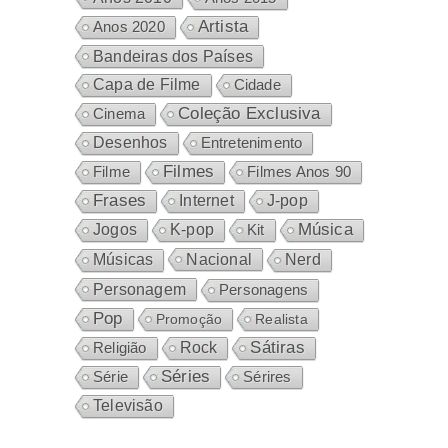
Artista
Anos 2020
Bandeiras dos Países
Capa de Filme
Cidade
Coleção Exclusiva
Cinema
Desenhos
Entretenimento
Filmes
Filme
Filmes Anos 90
Frases
Internet
J-pop
Música
Jogos
K-pop
Kit
Nacional
Músicas
Nerd
Personagem
Personagens
Pop
Promoção
Realista
Sátiras
Rock
Religião
Séries
Sérires
Série
Televisão