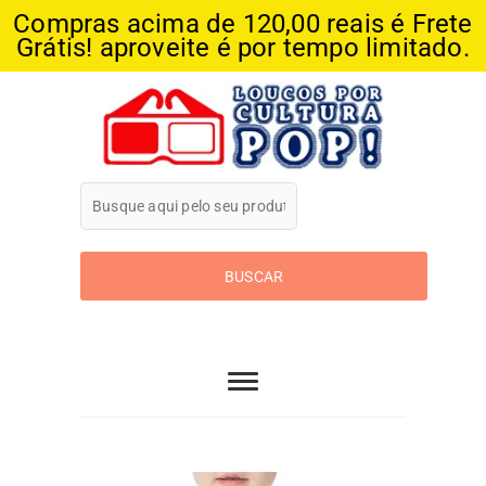
Compras acima de 120,00 reais é Frete
Grátis! aproveite é por tempo limitado.
Skip
to
content
Loucos Por
Cultura Pop