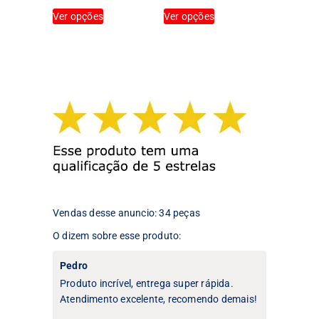
Este
Este
Ver opções
Ver opções
produto
produto
tem
tem
várias
várias
variantes.
variantes.
As
As
opções
opções
podem
podem
ser
ser
escolhidas
escolhidas
na
na
página
página
do
do
produto
produto
Vendas desse anuncio: 34 peças
O dizem sobre esse produto:
Pedro
Produto incrível, entrega super rápida.
Atendimento excelente, recomendo demais!