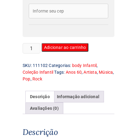
Body
Adicionar ao carrinho
Infantil
Paul
SKU:
111102
Categorias:
body Infantil
,
Simon
Coleção Infantil
Tags:
Anos 60
,
Artista
,
Música
,
quantidade
Pop
,
Rock
Descrição
Informação adicional
Avaliações (0)
Descrição