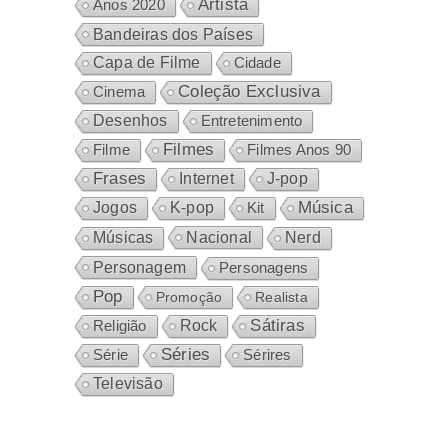
Artista
Anos 2020
Bandeiras dos Países
Capa de Filme
Cidade
Coleção Exclusiva
Cinema
Desenhos
Entretenimento
Filmes
Filme
Filmes Anos 90
Frases
Internet
J-pop
Música
Jogos
K-pop
Kit
Nacional
Músicas
Nerd
Personagem
Personagens
Pop
Promoção
Realista
Sátiras
Rock
Religião
Séries
Sérires
Série
Televisão