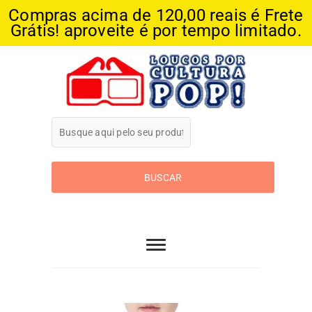
Compras acima de 120,00 reais é Frete
Grátis! aproveite é por tempo limitado.
Skip
to
content
Loucos Por
Cultura Pop