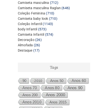
produtos
712
Camiseta masculina
712
produtos
646
Camiseta masculina Raglan
646
710
produtos
Coleção Feminina
710
produtos
710
Camiseta baby look
710
1143
produtos
Coleção Infantil
1143
573
produtos
body Infantil
573
produtos
574
Camiseta Infantil
574
26
produtos
Decoração
26
26
produtos
Almofada
26
17
produtos
Destaque
17
produtos
Tags
Anos 60
90
2010
Anos 50
Anos 80
Anos 90
Anos 70
Anos 2000
Anos 200
Anos 2010
Anos 2015