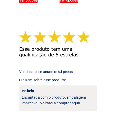
Ver opções
Ver opções
produto
produto
tem
tem
várias
várias
variantes.
variantes.
As
As
opções
opções
podem
podem
ser
ser
escolhidas
escolhidas
na
na
página
página
do
do
produto
produto
Vendas desse anuncio: 64 peças
O dizem sobre esse produto:
Isabela
Encantada com o produto, embalagem
impecável. Voltarei a comprar aqui!