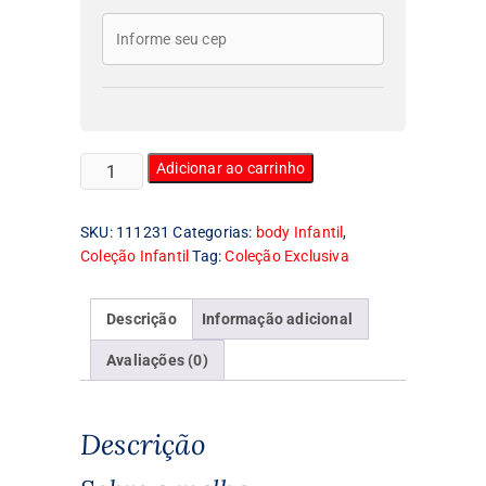
Body
Adicionar ao carrinho
Infantil
Route
SKU:
111231
Categorias:
body Infantil
,
666
Coleção Infantil
Tag:
Coleção Exclusiva
quantidade
Descrição
Informação adicional
Avaliações (0)
Descrição