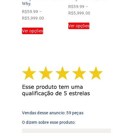
Why
do
do
R$
59.99
–
produto
produto
R$
59.99
–
Faixa
R$
5,999.00
Faixa
R$
5,999.00
de
Este
de
Ver opções
preço:
Este
produto
Ver opções
preço:
R$59.99
produto
tem
R$59.99
através
tem
várias
através
R$5,999.00
várias
variantes.
R$5,999.00
variantes.
As
As
opções
opções
podem
podem
ser
ser
escolhidas
escolhidas
na
na
página
página
do
do
produto
produto
Vendas desse anuncio: 59 peças
O dizem sobre esse produto: