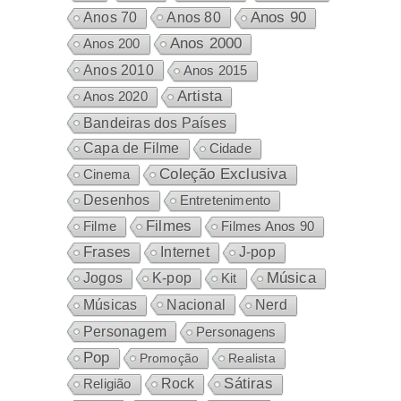
Anos 80
Anos 90
Anos 70
Anos 2000
Anos 200
Anos 2010
Anos 2015
Artista
Anos 2020
Bandeiras dos Países
Capa de Filme
Cidade
Coleção Exclusiva
Cinema
Desenhos
Entretenimento
Filmes
Filme
Filmes Anos 90
Frases
Internet
J-pop
Música
Jogos
K-pop
Kit
Nacional
Músicas
Nerd
Personagem
Personagens
Pop
Promoção
Realista
Sátiras
Rock
Religião