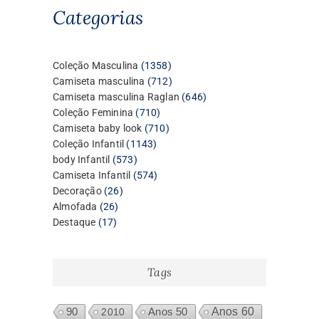
Categorias
1358
Coleção Masculina
1358
produtos
712
Camiseta masculina
712
produtos
646
Camiseta masculina Raglan
646
710
produtos
Coleção Feminina
710
produtos
710
Camiseta baby look
710
1143
produtos
Coleção Infantil
1143
573
produtos
body Infantil
573
produtos
574
Camiseta Infantil
574
26
produtos
Decoração
26
26
produtos
Almofada
26
17
produtos
Destaque
17
produtos
Tags
Anos 60
90
2010
Anos 50