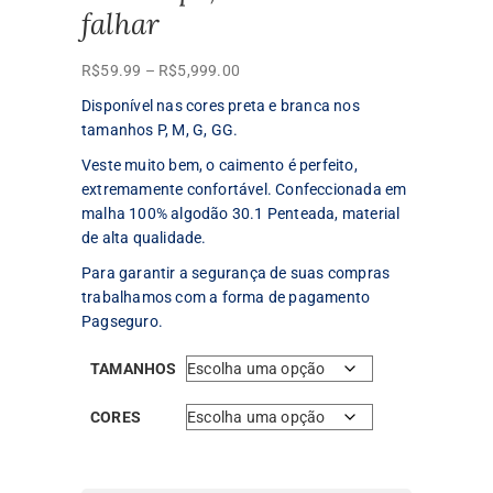
falhar
Faixa
R$
59.99
–
R$
5,999.00
de
Disponível nas cores preta e branca nos
preço:
tamanhos P, M, G, GG.
R$59.99
Veste muito bem, o caimento é perfeito,
através
extremamente confortável. Confeccionada em
R$5,999.00
malha 100% algodão 30.1 Penteada, material
de alta qualidade.
Para garantir a segurança de suas compras
trabalhamos com a forma de pagamento
Pagseguro.
TAMANHOS
CORES