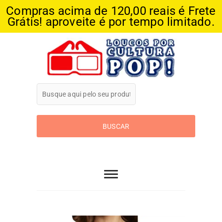
Compras acima de 120,00 reais é Frete
Grátis! aproveite é por tempo limitado.
Skip
to
content
Loucos Por
Cultura Pop