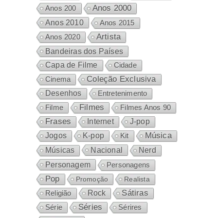
Anos 2000
Anos 200
Anos 2010
Anos 2015
Artista
Anos 2020
Bandeiras dos Países
Capa de Filme
Cidade
Coleção Exclusiva
Cinema
Desenhos
Entretenimento
Filmes
Filme
Filmes Anos 90
Frases
Internet
J-pop
Música
Jogos
K-pop
Kit
Nacional
Músicas
Nerd
Personagem
Personagens
Pop
Promoção
Realista
Sátiras
Rock
Religião
Séries
Sérires
Série