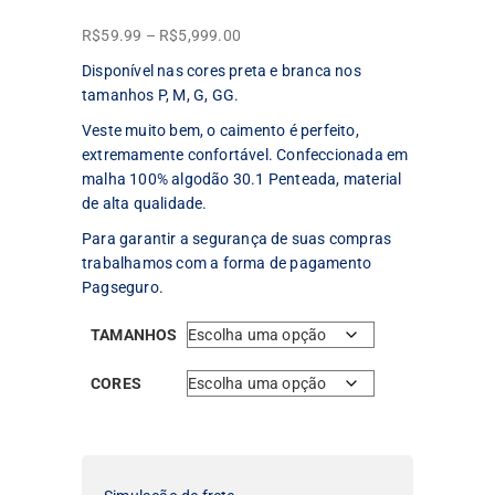
Faixa
R$
59.99
–
R$
5,999.00
de
Disponível nas cores preta e branca nos
preço:
tamanhos P, M, G, GG.
R$59.99
Veste muito bem, o caimento é perfeito,
através
extremamente confortável. Confeccionada em
R$5,999.00
malha 100% algodão 30.1 Penteada, material
de alta qualidade.
Para garantir a segurança de suas compras
trabalhamos com a forma de pagamento
Pagseguro.
TAMANHOS
CORES