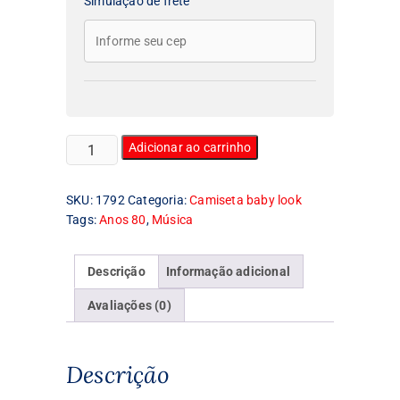
Simulação de frete
Camiseta
Adicionar ao carrinho
Feminina
Baby
SKU:
1792
Categoria:
Camiseta baby look
Look
Tags:
Anos 80
,
Música
Annie
Lennox
quantidade
Descrição
Informação adicional
Avaliações (0)
Descrição