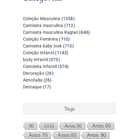
1358
Coleção Masculina
1358
produtos
712
Camiseta masculina
712
produtos
646
Camiseta masculina Raglan
646
710
produtos
Coleção Feminina
710
produtos
710
Camiseta baby look
710
1143
produtos
Coleção Infantil
1143
573
produtos
body Infantil
573
produtos
574
Camiseta Infantil
574
26
produtos
Decoração
26
26
produtos
Almofada
26
17
produtos
Destaque
17
produtos
Tags
Anos 60
90
2010
Anos 50
Anos 80
Anos 90
Anos 70