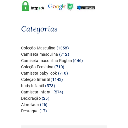
Categorias
1358
Coleção Masculina
1358
produtos
712
Camiseta masculina
712
produtos
646
Camiseta masculina Raglan
646
710
produtos
Coleção Feminina
710
produtos
710
Camiseta baby look
710
1143
produtos
Coleção Infantil
1143
573
produtos
body Infantil
573
produtos
574
Camiseta Infantil
574
26
produtos
Decoração
26
26
produtos
Almofada
26
17
produtos
Destaque
17
produtos