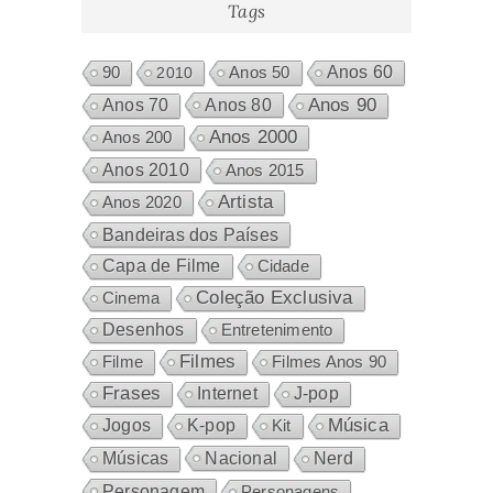
Tags
Anos 60
90
2010
Anos 50
Anos 80
Anos 90
Anos 70
Anos 2000
Anos 200
Anos 2010
Anos 2015
Artista
Anos 2020
Bandeiras dos Países
Capa de Filme
Cidade
Coleção Exclusiva
Cinema
Desenhos
Entretenimento
Filmes
Filme
Filmes Anos 90
Frases
Internet
J-pop
Música
Jogos
K-pop
Kit
Nacional
Músicas
Nerd
Personagem
Personagens