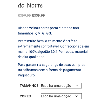
do Norte
O
O
R$
99.99
R$
59.99
preço
preço
original
atual
Disponível nas cores preta e branca nos
era:
é:
tamanhos P, M, G, GG.
R$99.99.
R$59.99.
Veste muito bem, o caimento é perfeito,
extremamente confortável. Confeccionada em
malha 100% algodão 30.1 Penteada, material
de alta qualidade.
Para garantir a segurança de suas compras
trabalhamos com a forma de pagamento
Pagseguro.
TAMANHOS
CORES