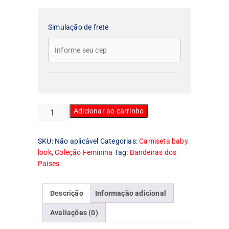
Simulação de frete
Camiseta
Adicionar ao carrinho
Feminina
Baby
SKU:
Não aplicável
Categorias:
Camiseta baby
Look
look
,
Coleção Feminina
Tag:
Bandeiras dos
Bandeira
Países
da
Coreia
do
Descrição
Informação adicional
Norte
quantidade
Avaliações (0)