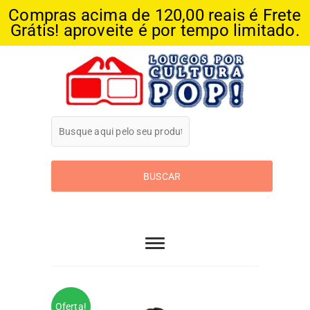
Compras acima de 120,00 reais é Frete
Grátis! aproveite é por tempo limitado.
Skip
to
content
Loucos Por
Cultura Pop
Oferta!