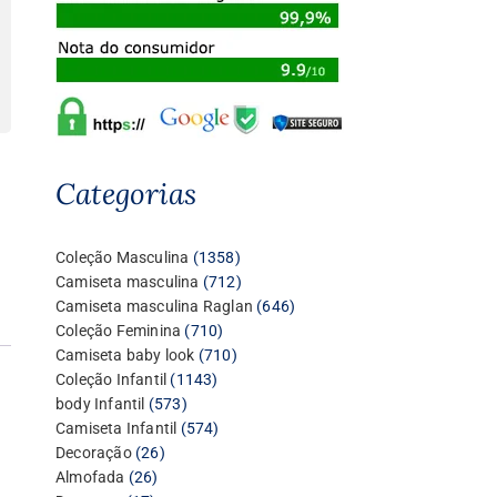
Categorias
1358
Coleção Masculina
1358
produtos
712
Camiseta masculina
712
produtos
646
Camiseta masculina Raglan
646
710
produtos
Coleção Feminina
710
produtos
710
Camiseta baby look
710
1143
produtos
Coleção Infantil
1143
573
produtos
body Infantil
573
produtos
574
Camiseta Infantil
574
26
produtos
Decoração
26
26
produtos
Almofada
26