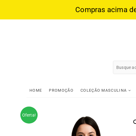
Compras acima de 1
Skip
to
content
HOME
PROMOÇÃO
COLEÇÃO MASCULINA
Oferta!