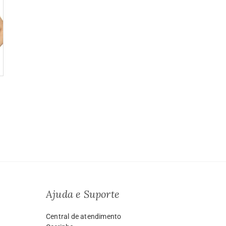
a
o:
9.99
vés
999.00
Ajuda e Suporte
Central de atendimento