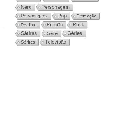
Personagem
Nerd
Pop
Personagens
Promoção
Rock
Realista
Religião
Sátiras
Séries
Série
Sérires
Televisão