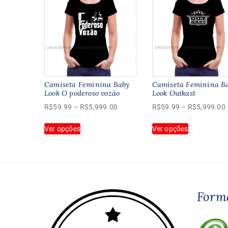
Camiseta Feminina Baby
Camiseta Feminina B
Look O poderoso vozão
Look Outkast
Faixa
R$
59.99
–
R$
5,999.00
R$
59.99
–
R$
5,999.00
de
Este
Este
Ver opções
preço:
Ver opções
produto
produto
R$59.99
tem
tem
através
várias
várias
R$5,999.00
variantes.
variantes.
As
As
opções
opções
Form
podem
podem
ser
ser
escolhidas
escolhidas