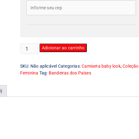
Camiseta
Adicionar ao carrinho
Feminina
Baby
SKU:
Não aplicável
Categorias:
Camiseta baby look
,
Coleção
Look
Feminina
Tag:
Bandeiras dos Países
Bandeira
da
Finlândia
0)
quantidade