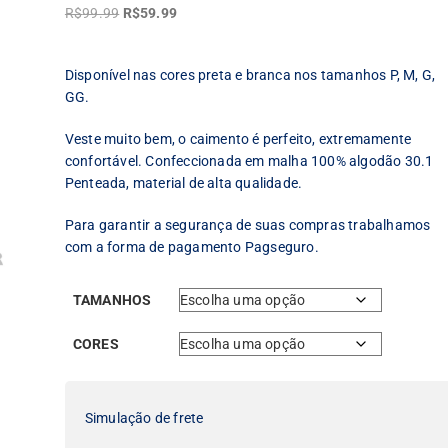
O
O
R$
99.99
R$
59.99
preço
preço
original
atual
Disponível nas cores preta e branca nos tamanhos P, M, G,
era:
é:
GG.
R$99.99.
R$59.99.
Veste muito bem, o caimento é perfeito, extremamente
confortável. Confeccionada em malha 100% algodão 30.1
Penteada, material de alta qualidade.
Para garantir a segurança de suas compras trabalhamos
com a forma de pagamento Pagseguro.
TAMANHOS
CORES
Simulação de frete