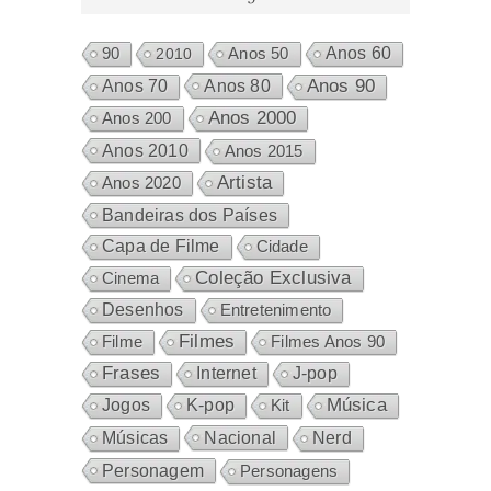
Anos 60
90
2010
Anos 50
Anos 80
Anos 90
Anos 70
Anos 2000
Anos 200
Anos 2010
Anos 2015
Artista
Anos 2020
Bandeiras dos Países
Capa de Filme
Cidade
Coleção Exclusiva
Cinema
Desenhos
Entretenimento
Filmes
Filme
Filmes Anos 90
Frases
Internet
J-pop
Música
Jogos
K-pop
Kit
Nacional
Músicas
Nerd
Personagem
Personagens