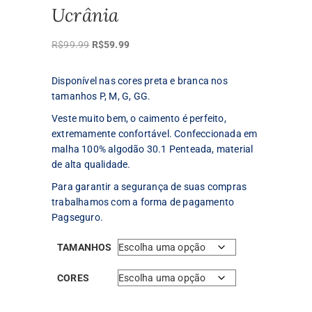
Ucrânia
O
O
R$
99.99
R$
59.99
preço
preço
original
atual
Disponível nas cores preta e branca nos
era:
é:
tamanhos P, M, G, GG.
R$99.99.
R$59.99.
Veste muito bem, o caimento é perfeito,
extremamente confortável. Confeccionada em
malha 100% algodão 30.1 Penteada, material
de alta qualidade.
Para garantir a segurança de suas compras
trabalhamos com a forma de pagamento
Pagseguro.
TAMANHOS
CORES