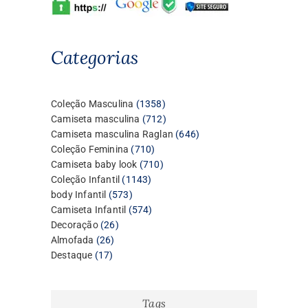
Categorias
1358
Coleção Masculina
1358
produtos
712
Camiseta masculina
712
produtos
646
Camiseta masculina Raglan
646
710
produtos
Coleção Feminina
710
produtos
710
Camiseta baby look
710
1143
produtos
Coleção Infantil
1143
573
produtos
body Infantil
573
produtos
574
Camiseta Infantil
574
26
produtos
Decoração
26
26
produtos
Almofada
26
17
produtos
Destaque
17
produtos
Tags