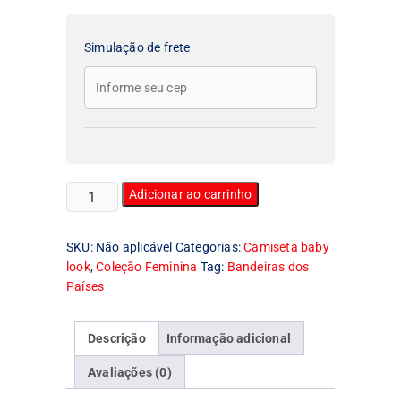
Simulação de frete
Camiseta
Adicionar ao carrinho
Feminina
Baby
SKU:
Não aplicável
Categorias:
Camiseta baby
Look
look
,
Coleção Feminina
Tag:
Bandeiras dos
Bandeira
Países
da
Ucrânia
quantidade
Descrição
Informação adicional
Avaliações (0)