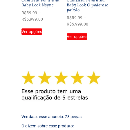
página
Baby Look Nsync
Baby Look O poderoso
do
paizão
do
produto
R$
59.99
–
produto
R$
59.99
–
Faixa
R$
5,999.00
Faixa
R$
5,999.00
de
Este
de
Ver opções
preço:
Este
produto
Ver opções
preço:
R$59.99
produto
tem
R$59.99
através
tem
várias
através
R$5,999.00
várias
variantes.
R$5,999.00
variantes.
As
As
opções
opções
podem
podem
ser
ser
escolhidas
escolhidas
na
na
página
página
do
do
produto
produto
Vendas desse anuncio: 73 peças
O dizem sobre esse produto: