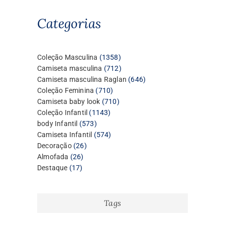
Categorias
1358
Coleção Masculina
1358
produtos
712
Camiseta masculina
712
produtos
646
Camiseta masculina Raglan
646
710
produtos
Coleção Feminina
710
produtos
710
Camiseta baby look
710
1143
produtos
Coleção Infantil
1143
573
produtos
body Infantil
573
produtos
574
Camiseta Infantil
574
26
produtos
Decoração
26
26
produtos
Almofada
26
17
produtos
Destaque
17
produtos
Tags