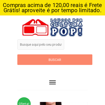
Compras acima de 120,00 reais é Frete
Grátis! aproveite é por tempo limitado.
Skip
to
content
Loucos Por
Cultura Pop
Oferta!