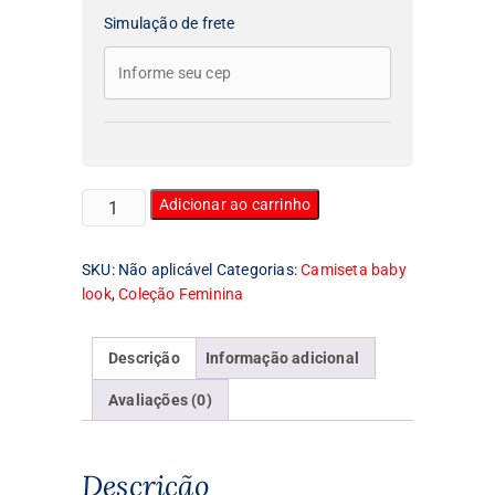
Simulação de frete
Camiseta
Adicionar ao carrinho
Feminina
Baby
SKU:
Não aplicável
Categorias:
Camiseta baby
Look
look
,
Coleção Feminina
Halloween
Capa
quantidade
Descrição
Informação adicional
Avaliações (0)
Descrição