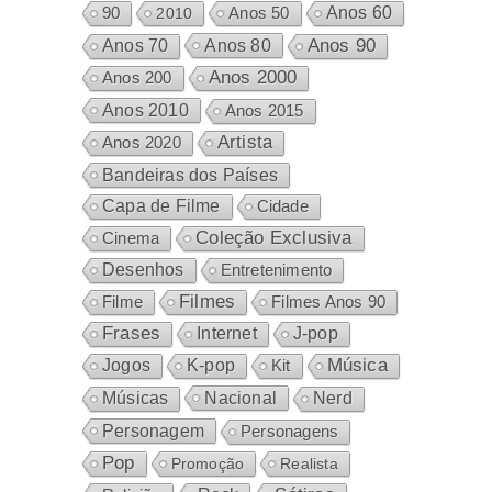
Anos 60
90
2010
Anos 50
Anos 80
Anos 90
Anos 70
Anos 2000
Anos 200
Anos 2010
Anos 2015
Artista
Anos 2020
Bandeiras dos Países
Capa de Filme
Cidade
Coleção Exclusiva
Cinema
Desenhos
Entretenimento
Filmes
Filme
Filmes Anos 90
Frases
Internet
J-pop
Música
Jogos
K-pop
Kit
Nacional
Músicas
Nerd
Personagem
Personagens
Pop
Promoção
Realista