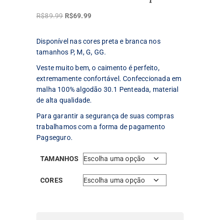
O
O
R$
89.99
R$
69.99
preço
preço
original
atual
Disponível nas cores preta e branca nos
era:
é:
tamanhos P, M, G, GG.
R$89.99.
R$69.99.
Veste muito bem, o caimento é perfeito,
extremamente confortável. Confeccionada em
malha 100% algodão 30.1 Penteada, material
de alta qualidade.
Para garantir a segurança de suas compras
trabalhamos com a forma de pagamento
Pagseguro.
TAMANHOS
CORES