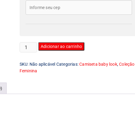
Camiseta
Adicionar ao carrinho
Feminina
Baby
SKU:
Não aplicável
Categorias:
Camiseta baby look
,
Coleção
Look
Feminina
Karate
Kid
quantidade
0)