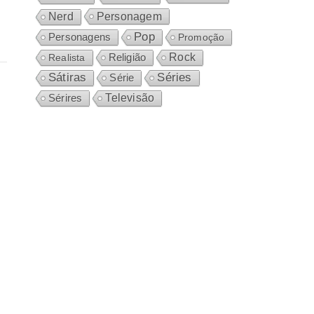
Personagem
Nerd
Pop
Personagens
Promoção
Rock
Realista
Religião
Sátiras
Séries
Série
Sérires
Televisão