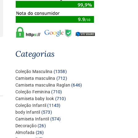
Categorias
1358
Coleção Masculina
1358
produtos
712
Camiseta masculina
712
produtos
646
Camiseta masculina Raglan
646
710
produtos
Coleção Feminina
710
produtos
710
Camiseta baby look
710
1143
produtos
Coleção Infantil
1143
573
produtos
body Infantil
573
produtos
574
Camiseta Infantil
574
26
produtos
Decoração
26
26
produtos
Almofada
26