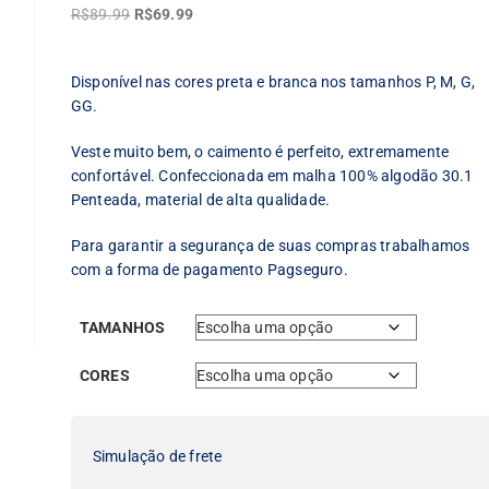
O
O
R$
89.99
R$
69.99
preço
preço
original
atual
Disponível nas cores preta e branca nos tamanhos P, M, G,
era:
é:
GG.
R$89.99.
R$69.99.
Veste muito bem, o caimento é perfeito, extremamente
confortável. Confeccionada em malha 100% algodão 30.1
Penteada, material de alta qualidade.
Para garantir a segurança de suas compras trabalhamos
com a forma de pagamento Pagseguro.
TAMANHOS
CORES
Simulação de frete