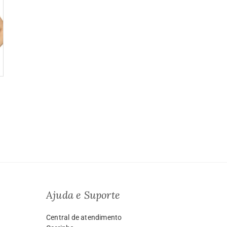
a
o:
9.99
vés
999.00
Ajuda e Suporte
Central de atendimento