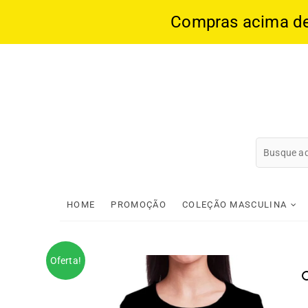
Compras acima de 1
Skip
to
content
HOME
PROMOÇÃO
COLEÇÃO MASCULINA
Oferta!